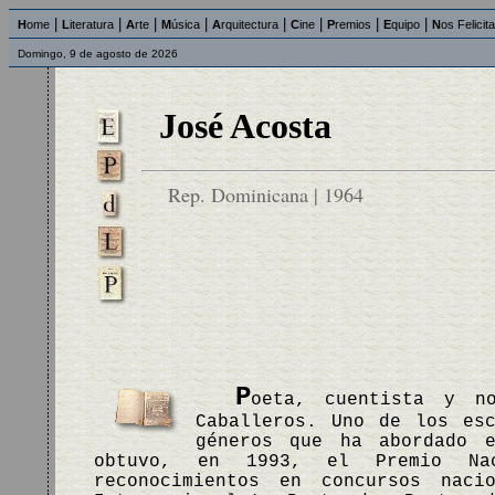
|
|
|
|
|
|
|
|
H
ome
L
iteratura
A
rte
M
úsica
A
rquitectura
C
ine
P
remios
E
quipo
N
os Felicit
Domingo, 9 de agosto de 2026
José Acosta
Rep. Dominicana | 1964
P
oeta, cuentista y n
Caballeros. Uno de los esc
géneros que ha abordado 
obtuvo, en 1993, el Premio Na
reconocimientos en concursos naci