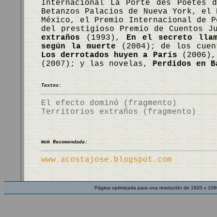
Internacional La Porte des Poetes 
Betanzos Palacios de Nueva York, el 
México, el Premio Internacional de P
del prestigioso Premio de Cuentos J
extraños
(1993),
En el secreto lla
según la muerte
(2004); de los cue
Los derrotados huyen a París
(2006)
(2007); y las novelas,
Perdidos en B
Textos:
El efecto dominó (fragmento)
Territorios extraños (fragmento)
Web Recomendada:
www.acostajose.blogspot.com
Página optimizada para una resolución de 1920 x 108