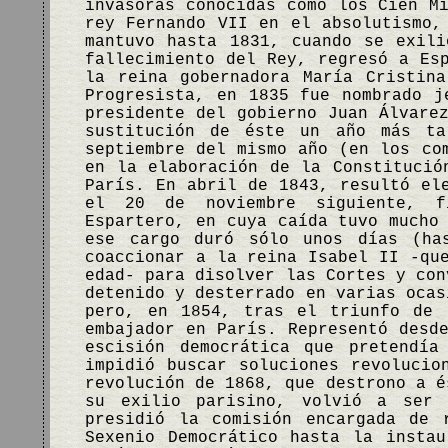
invasoras conocidas como los Cien M
rey Fernando VII en el absolutismo,
mantuvo hasta 1831, cuando se exil
fallecimiento del Rey, regresó a Es
la reina gobernadora María Cristin
Progresista, en 1835 fue nombrado j
presidente del gobierno Juan Álvare
sustitución de éste un año más ta
septiembre del mismo año (en los co
en la elaboración de la Constitució
París. En abril de 1843, resultó el
el 20 de noviembre siguiente, f
Espartero, en cuya caída tuvo mucho
ese cargo duró sólo unos días (ha
coaccionar a la reina Isabel II -qu
edad- para disolver las Cortes y con
detenido y desterrado en varias ocas
pero, en 1854, tras el triunfo de 
embajador en París. Representó desd
escisión democrática que pretendía
impidió buscar soluciones revolucio
revolución de 1868, que destrono a é
su exilio parisino, volvió a ser 
presidió la comisión encargada de 
Sexenio Democrático hasta la insta