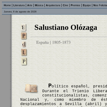
|
|
|
|
|
|
|
|
H
ome
L
iteratura
A
rte
M
úsica
A
rquitectura
C
ine
P
remios
E
quipo
N
os Felicit
Jueves, 6 de agosto de 2026
Salustiano Olózaga
España | 1805-1873
P
olítico español, presi
Durante el Trienio Liber
constitucionalistas, comenz
Nacional y, como miembro de é
desplazamientos a Sevilla (abril) 