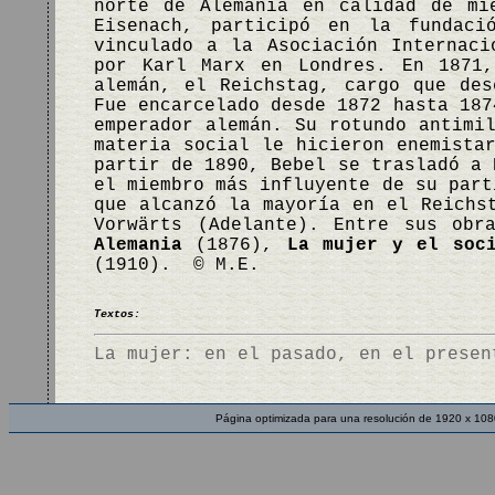
norte de Alemania en calidad de mi
Eisenach, participó en la fundaci
vinculado a la Asociación Internaci
por Karl Marx en Londres. En 1871,
alemán, el Reichstag, cargo que des
Fue encarcelado desde 1872 hasta 187
emperador alemán. Su rotundo antimi
materia social le hicieron enemista
partir de 1890, Bebel se trasladó a 
el miembro más influyente de su part
que alcanzó la mayoría en el Reichs
Vorwärts (Adelante). Entre sus ob
Alemania
(1876),
La mujer y el soci
(1910). © M.E.
Textos:
La mujer: en el pasado, en el presen
Página optimizada para una resolución de 1920 x 108