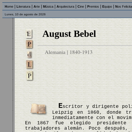
|
|
|
|
|
|
|
|
H
ome
L
iteratura
A
rte
M
úsica
A
rquitectura
C
ine
P
remios
E
quipo
N
os Felicit
Lunes, 10 de agosto de 2026
August Bebel
Alemania | 1840-1913
E
scritor y dirigente pol
Leipzig en 1860, donde tr
inmediatamente con el movim
En 1867 fue elegido presidente 
trabajadores alemán. Poco después,