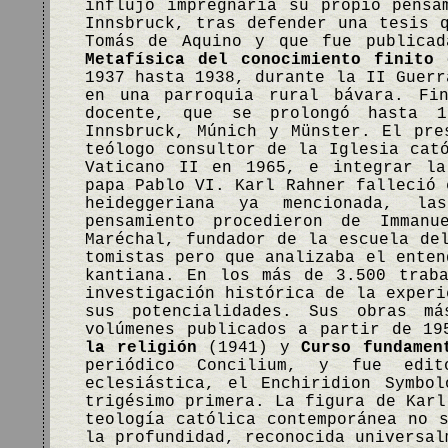
influjo impregnaría su propio pensa
Innsbruck, tras defender una tesis 
Tomás de Aquino y que fue publica
Metafísica del conocimiento finito
1937 hasta 1938, durante la II Guerr
en una parroquia rural bávara. Fin
docente, que se prolongó hasta 1
Innsbruck, Múnich y Münster. El pre
teólogo consultor de la Iglesia cat
Vaticano II en 1965, e integrar la
papa Pablo VI. Karl Rahner falleció 
heideggeriana ya mencionada, la
pensamiento procedieron de Imman
Maréchal, fundador de la escuela de
tomistas pero que analizaba el enten
kantiana. En los más de 3.500 trab
investigación histórica de la experi
sus potencialidades. Sus obras m
volúmenes publicados a partir de 1
la religión
(1941) y
Curso fundamen
periódico Concilium, y fue edit
eclesiástica, el Enchiridion Symbo
trigésimo primera. La figura de Karl
teología católica contemporánea no 
la profundidad, reconocida universa