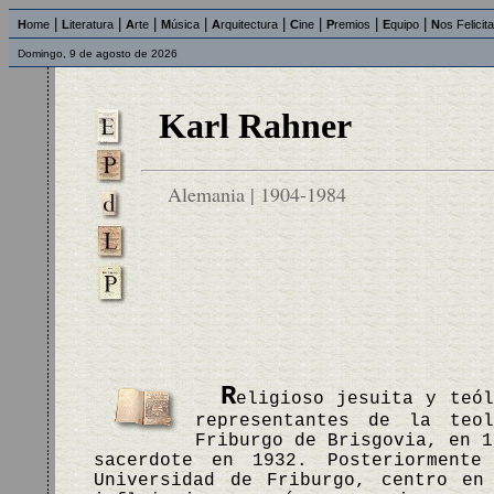
|
|
|
|
|
|
|
|
H
ome
L
iteratura
A
rte
M
úsica
A
rquitectura
C
ine
P
remios
E
quipo
N
os Felicit
Domingo, 9 de agosto de 2026
Karl Rahner
Alemania | 1904-1984
R
eligioso jesuita y teól
representantes de la teo
Friburgo de Brisgovia, en 1
sacerdote en 1932. Posteriormente
Universidad de Friburgo, centro en