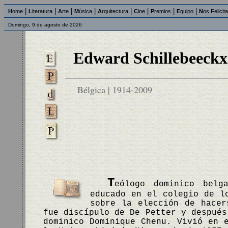
|
|
|
|
|
|
|
|
H
ome
L
iteratura
A
rte
M
úsica
A
rquitectura
C
ine
P
remios
E
quipo
N
os Felicit
Domingo, 9 de agosto de 2026
Edward Schillebeeckx
Bélgica | 1914-2009
T
eólogo dominico belg
educado en el colegio de l
sobre la elección de hacer
fue discípulo de De Petter y después
dominico Dominique Chenu. Vivió en 