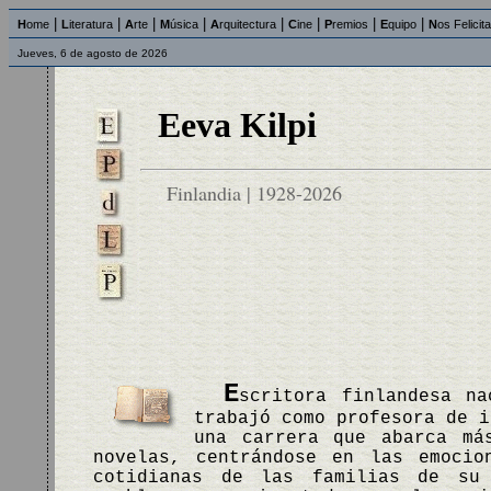
|
|
|
|
|
|
|
|
H
ome
L
iteratura
A
rte
M
úsica
A
rquitectura
C
ine
P
remios
E
quipo
N
os Felicit
Jueves, 6 de agosto de 2026
Eeva Kilpi
Finlandia | 1928-2026
E
scritora finlandesa na
trabajó como profesora de i
una carrera que abarca má
novelas, centrándose en las emocio
cotidianas de las familias de su