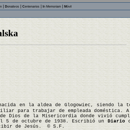
|
|
|
|
an
D
onativos
C
entenarios
I
n Memoriam
M
óvil
lska
nacida en la aldea de Glogowiec, siendo la t
iliar para trabajar de empleada doméstica. A
de Dios de la Misericordia donde vivió cumpl
el 5 de octubre de 1938. Escribió un
Diario
c
cibir de Jesús. © S.F.