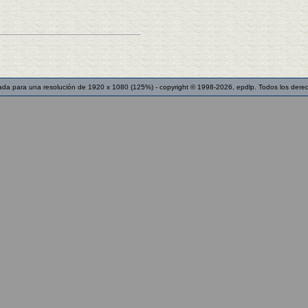
ada para una resolución de 1920 x 1080 (125%) - copyright © 1998-2026, epdlp. Todos los dere