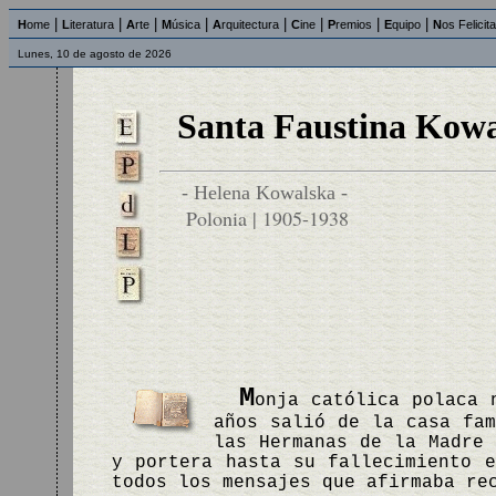
|
|
|
|
|
|
|
|
H
ome
L
iteratura
A
rte
M
úsica
A
rquitectura
C
ine
P
remios
E
quipo
N
os Felicit
Lunes, 10 de agosto de 2026
Santa Faustina Kowa
- Helena Kowalska -
Polonia | 1905-1938
M
onja católica polaca 
años salió de la casa fam
las Hermanas de la Madre 
y portera hasta su fallecimiento 
todos los mensajes que afirmaba re