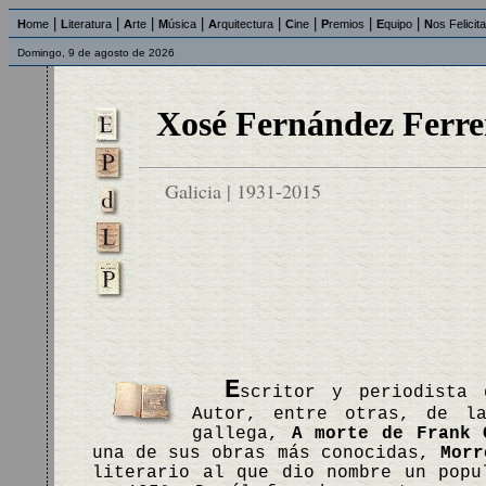
|
|
|
|
|
|
|
|
H
ome
L
iteratura
A
rte
M
úsica
A
rquitectura
C
ine
P
remios
E
quipo
N
os Felicit
Domingo, 9 de agosto de 2026
Xosé Fernández Ferre
Galicia | 1931-2015
E
scritor y periodista 
Autor, entre otras, de l
gallega,
A morte de Frank 
una de sus obras más conocidas,
Morr
literario al que dio nombre un popu