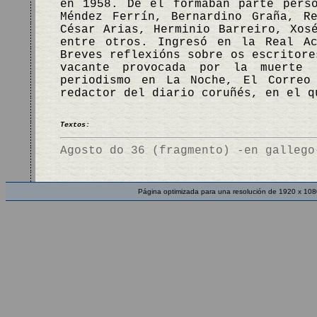
en 1958. De él formaban parte pers
Méndez Ferrín, Bernardino Graña, R
César Arias, Herminio Barreiro, Xos
entre otros. Ingresó en la Real Ac
Breves reflexións sobre os escritore
vacante provocada por la muerte 
periodismo en La Noche, El Correo
redactor del diario coruñés, en el 
Textos:
Agosto do 36 (fragmento) -en gallego
Página optimizada para una resolución de 1920 x 108