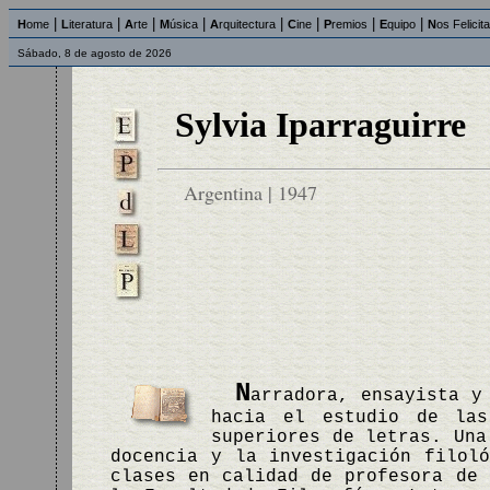
|
|
|
|
|
|
|
|
H
ome
L
iteratura
A
rte
M
úsica
A
rquitectura
C
ine
P
remios
E
quipo
N
os Felicit
Sábado, 8 de agosto de 2026
Sylvia Iparraguirre
Argentina | 1947
N
arradora, ensayista y
hacia el estudio de las
superiores de letras. Una
docencia y la investigación filol
clases en calidad de profesora de 