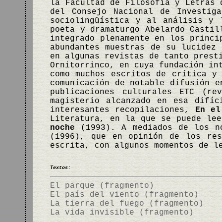
la Facultad de Filosofía y Letras 
del Consejo Nacional de Investig
sociolingüística y al análisis y 
poeta y dramaturgo Abelardo Castil
integrado plenamente en los princi
abundantes muestras de su lucidez 
en algunas revistas de tanto prest
Ornitorrinco, en cuya fundación in
como muchos escritos de crítica y
comunicación de notable difusión e
publicaciones culturales ETC (re
magisterio alcanzado en esa difíc
interesantes recopilaciones,
En el
Literatura, en la que se puede le
noche
(1993). A mediados de los no
(1996), que en opinión de los res
escrita, con algunos momentos de l
Textos:
El parque (fragmento)
El país del viento (fragmento)
La tierra del fuego (fragmento)
La vida invisible (fragmento)