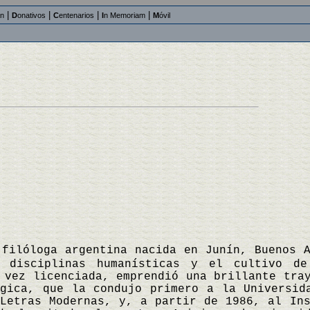
|
|
|
|
an
D
onativos
C
entenarios
I
n Memoriam
M
óvil
 filóloga argentina nacida en Junín, Buenos 
 disciplinas humanísticas y el cultivo de
 vez licenciada, emprendió una brillante tra
ógica, que la condujo primero a la Universid
Letras Modernas, y, a partir de 1986, al Ins