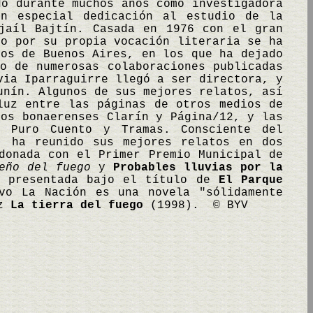
do durante muchos años como investigadora
on especial dedicación al estudio de la
jaíl Bajtín. Casada en 1976 con el gran
mo por su propia vocación literaria se ha
cos de Buenos Aires, en los que ha dejado
o de numerosas colaboraciones publicadas
via Iparraguirre llegó a ser directora, y
unín. Algunos de sus mejores relatos, así
luz entre las páginas de otros medios de
vos bonaerenses Clarín y Página/12, y las
, Puro Cuento y Tramas. Consciente del
, ha reunido sus mejores relatos en dos
donada con el Primer Premio Municipal de
eño del fuego
y
Probables lluvias por la
, presentada bajo el título de
El Parque
vo La Nación es una novela "sólidamente
uz
La tierra del fuego
(1998). © BYV