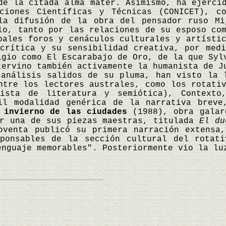
de la citada alma mater. Asimismo, ha ejerci
aciones Científicas y Técnicas (CONICET), c
la difusión de la obra del pensador ruso Mi
lo, tanto por las relaciones de su esposo co
pales foros y cenáculos culturales y artísti
crítica y su sensibilidad creativa, por medi
igio como El Escarabajo de Oro, de la que Syl
tervino también activamente la humanista de J
 análisis salidos de su pluma, han visto la 
ntre los lectores australes, como los rotati
vista de literatura y semiótica), Contexto
il modalidad genérica de la narrativa breve
 invierno de las ciudades
(1988), obra galar
er una de sus piezas maestras, titulada
El du
venta publicó su primera narración extensa
ponsables de la sección cultural del rotati
enguaje memorables". Posteriormente vio la l