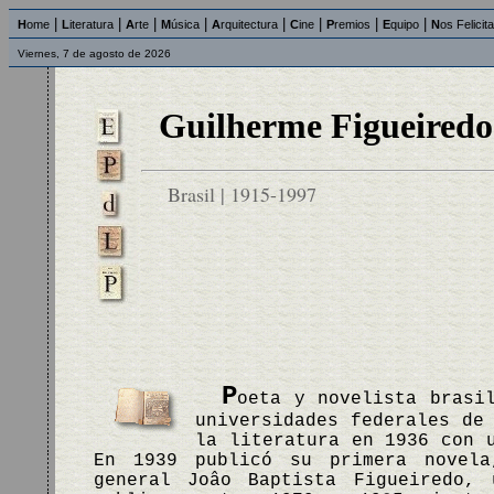
|
|
|
|
|
|
|
|
H
ome
L
iteratura
A
rte
M
úsica
A
rquitectura
C
ine
P
remios
E
quipo
N
os Felicit
Viernes, 7 de agosto de 2026
Guilherme Figueiredo
Brasil | 1915-1997
P
oeta y novelista brasi
universidades federales de
la literatura en 1936 con 
En 1939 publicó su primera nove
general Joâo Baptista Figueiredo, 