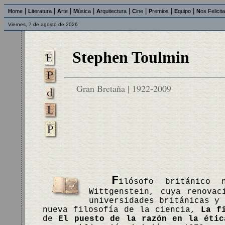
|
|
|
|
|
|
|
|
H
ome
L
iteratura
A
rte
M
úsica
A
rquitectura
C
ine
P
remios
E
quipo
N
os Felicit
Viernes, 7 de agosto de 2026
Stephen Toulmin
Gran Bretaña | 1922-2009
F
ilósofo británico 
Wittgenstein, cuya renovac
universidades británicas y 
nueva filosofía de la ciencia,
La f
de
El puesto de la razón en la étic