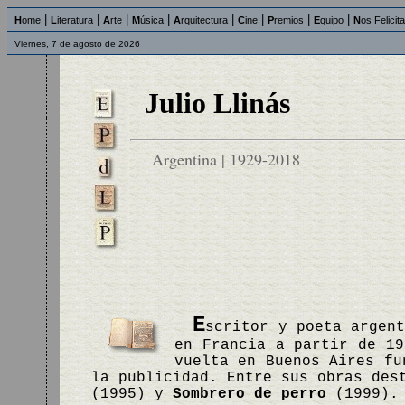
|
|
|
|
|
|
|
|
H
ome
L
iteratura
A
rte
M
úsica
A
rquitectura
C
ine
P
remios
E
quipo
N
os Felicit
Viernes, 7 de agosto de 2026
Julio Llinás
Argentina | 1929-2018
E
scritor y poeta argen
en Francia a partir de 19
vuelta en Buenos Aires fu
la publicidad. Entre sus obras de
(1995) y
Sombrero de perro
(1999).