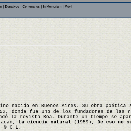
|
|
|
|
an
D
onativos
C
entenarios
I
n Memoriam
M
óvil
tino nacido en Buenos Aires. Su obra poética
52, donde fue uno de los fundadores de las r
ndó la revista Boa. Durante un tiempo se apa
stacan,
La ciencia natural
(1959),
De eso no s
 © C.L.