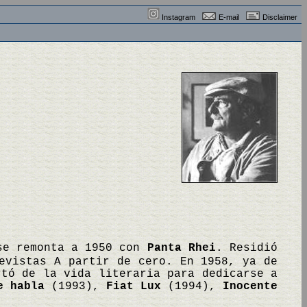
Instagram
E-mail
Disclaimer
 se remonta a 1950 con
Panta Rhei
. Residió
evistas A partir de cero. En 1958, ya de
rtó de la vida literaria para dedicarse a
e habla
(1993),
Fiat Lux
(1994),
Inocente