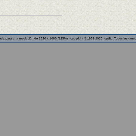
ada para una resolución de 1920 x 1080 (125%) - copyright © 1998-2026, epdlp. Todos los dere