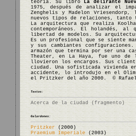
teoría. Su libro
La delirante Nue
1975, después de analizar el imp
Zenghelis y Madelon Vriesendorp, 
nuevos tipos de relaciones, tanto 
La arquitectura que realiza Koolh
contemporáneos. El holandés, al 
libertad de modelos. Su arquitectu
Es un profesional que se siente ma
y sus cambiantes configuraciones
armazón que termina por ser una ca
Theater, en La Haya, fue uno de 
llovieron los encargos. Sus clien
ciudad. Una sofisticada vivienda e
accidente, lo introdujo en el Olim
el Pritzker del año 2000. © Rafae
Textos:
Acerca de la ciudad (fragmento)
Galardones:
Pritzker
(2000)
Praemium Imperiale
(2003)