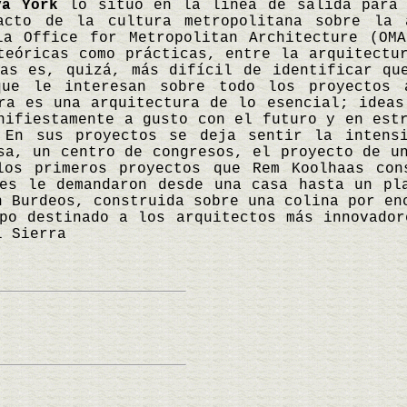
va York
lo situó en la línea de salida para 
acto de la cultura metropolitana sobre la 
la Office for Metropolitan Architecture (OM
teóricas como prácticas, entre la arquitectu
aas es, quizá, más difícil de identificar qu
que le interesan sobre todo los proyectos 
ra es una arquitectura de lo esencial; ideas
nifiestamente a gusto con el futuro y en est
. En sus proyectos se deja sentir la intens
sa, un centro de congresos, el proyecto de u
los primeros proyectos que Rem Koolhaas con
tes le demandaron desde una casa hasta un pl
n Burdeos, construida sobre una colina por en
po destinado a los arquitectos más innovador
l Sierra