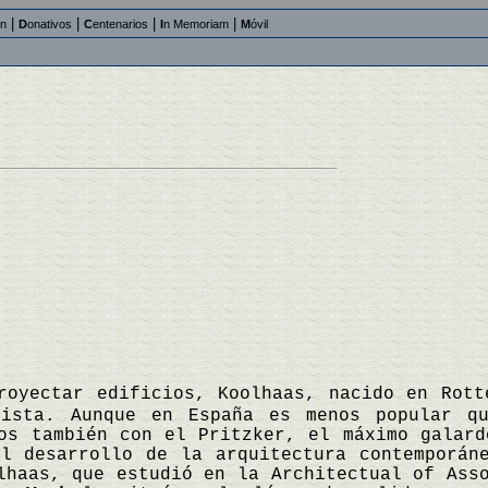
|
|
|
|
an
D
onativos
C
entenarios
I
n Memoriam
M
óvil
royectar edificios, Koolhaas, nacido en Rott
dista. Aunque en España es menos popular q
os también con el Pritzker, el máximo galard
el desarrollo de la arquitectura contemporán
lhaas, que estudió en la Architectual of Ass