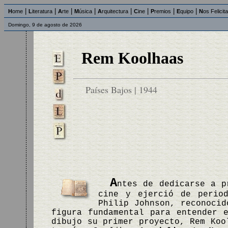
|
|
|
|
|
|
|
|
H
ome
L
iteratura
A
rte
M
úsica
A
rquitectura
C
ine
P
remios
E
quipo
N
os Felicit
Domingo, 9 de agosto de 2026
Rem Koolhaas
Países Bajos | 1944
A
ntes de dedicarse a p
cine y ejerció de perio
Philip Johnson, reconocid
figura fundamental para entender 
dibujo su primer proyecto, Rem Koo