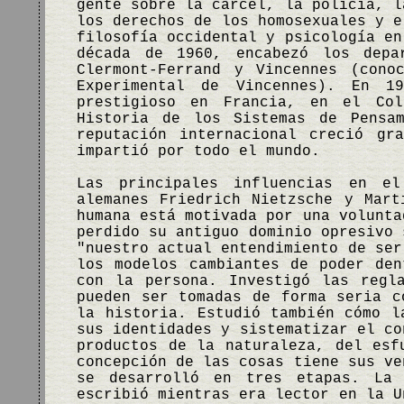
gente sobre la cárcel, la policía, l
los derechos de los homosexuales y e
filosofía occidental y psicología en
década de 1960, encabezó los depa
Clermont-Ferrand y Vincennes (cono
Experimental de Vincennes). En 1
prestigioso en Francia, en el Co
Historia de los Sistemas de Pensa
reputación internacional creció gr
impartió por todo el mundo.
Las principales influencias en el
alemanes Friedrich Nietzsche y Mart
humana está motivada por una volunta
perdido su antiguo dominio opresivo 
"nuestro actual entendimiento de ser
los modelos cambiantes de poder de
con la persona. Investigó las regl
pueden ser tomadas de forma seria c
la historia. Estudió también cómo l
sus identidades y sistematizar el co
productos de la naturaleza, del esf
concepción de las cosas tiene sus ve
se desarrolló en tres etapas. La
escribió mientras era lector en la U