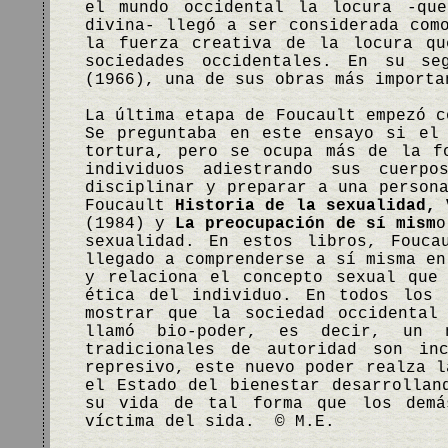
el mundo occidental la locura -que
divina- llegó a ser considerada com
la fuerza creativa de la locura qu
sociedades occidentales. En su s
(1966), una de sus obras más importa
La última etapa de Foucault empezó 
Se preguntaba en este ensayo si el
tortura, pero se ocupa más de la f
individuos adiestrando sus cuerpo
disciplinar y preparar a una person
Foucault
Historia de la sexualidad, 
(1984) y
La preocupación de sí mism
o
sexualidad. En estos libros, Fouca
llegado a comprenderse a sí misma en
y relaciona el concepto sexual que
ética del individuo. En todos los 
mostrar que la sociedad occidental
llamó bio-poder, es decir, un 
tradicionales de autoridad son in
represivo, este nuevo poder realza l
el Estado del bienestar desarrollan
su vida de tal forma que los demá
víctima del sida. © M.E.