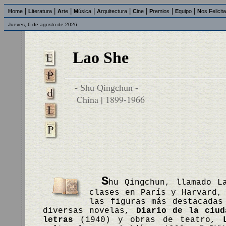
|
|
|
|
|
|
|
|
H
ome
L
iteratura
A
rte
M
úsica
A
rquitectura
C
ine
P
remios
E
quipo
N
os Felicit
Jueves, 6 de agosto de 2026
Lao She
- Shu Qingchun -
China | 1899-1966
S
hu Qingchun, llamado L
clases en París y Harvard,
las figuras más destacadas
diversas novelas,
Diario de la ciud
letras
(1940) y obras de teatro,