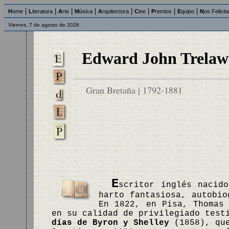
|
|
|
|
|
|
|
|
H
ome
L
iteratura
A
rte
M
úsica
A
rquitectura
C
ine
P
remios
E
quipo
N
os Felicit
Viernes, 7 de agosto de 2026
Edward John Trelaw
Gran Bretaña | 1792-1881
E
scritor inglés nacid
harto fantasiosa, autobi
En 1822, en Pisa, Thomas
en su calidad de privilegiado test
días de Byron y Shelley
(1858), que