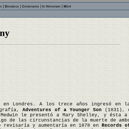
|
|
|
|
an
D
onativos
C
entenarios
I
n Memoriam
M
óvil
ny
o en Londres. A los trece años ingresó en l
ografía,
Adventures of a Younger Son
(1831), d
 Medwin le presentó a Mary Shelley, y ésta a
igo de las circunstancias de la muerte de am
 revisaría y aumentaría en 1878 en
Records o