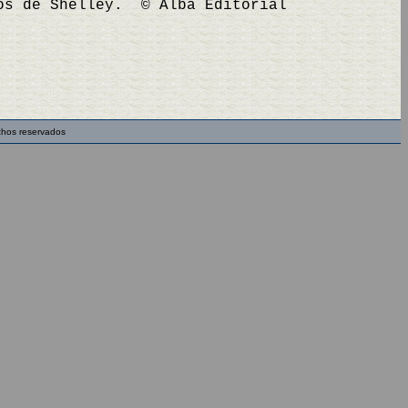
los de Shelley. © Alba Editorial
chos reservados