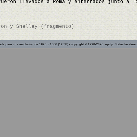
fueron llevados a Roma y enterrados junto a 
ron y Shelley (fragmento)
ada para una resolución de 1920 x 1080 (125%) - copyright © 1998-2026, epdlp. Todos los dere