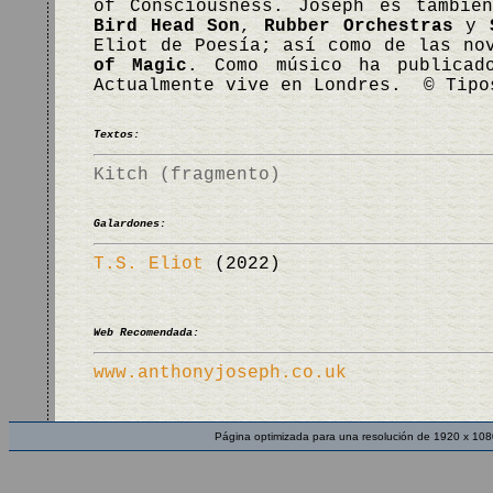
of Consciousness. Joseph es tambié
Bird Head Son
,
Rubber Orchestras
y
Eliot de Poesía; así como de las n
of Magic
. Como músico ha publicad
Actualmente vive en Londres. © Tipo
Textos:
Kitch (fragmento)
Galardones:
T.S. Eliot
(2022)
Web Recomendada:
www.anthonyjoseph.co.uk
Página optimizada para una resolución de 1920 x 108