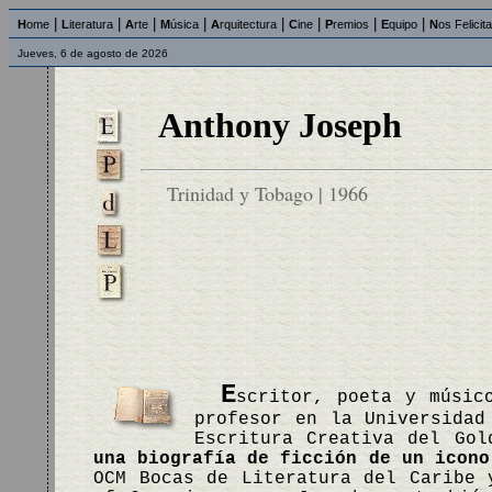
|
|
|
|
|
|
|
|
H
ome
L
iteratura
A
rte
M
úsica
A
rquitectura
C
ine
P
remios
E
quipo
N
os Felicit
Jueves, 6 de agosto de 2026
Anthony Joseph
Trinidad y Tobago | 1966
E
scritor, poeta y músic
profesor en la Universidad
Escritura Creativa del Go
una biografía de ficción de un icono
OCM Bocas de Literatura del Caribe 