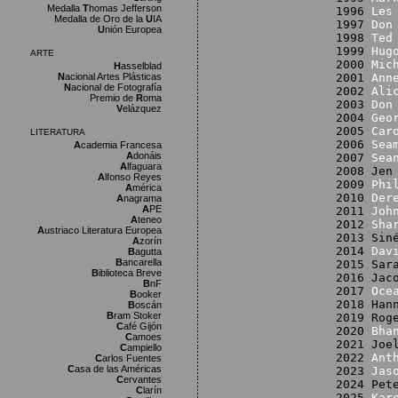
Medalla
T
homas Jefferson
1996
Les
Medalla de Oro de la
U
IA
1997
Don
U
nión Europea
1998
Ted
1999
Hug
ARTE
2000
Mic
H
asselblad
N
acional Artes Plásticas
2001
Ann
N
acional de Fotografía
2002
Ali
Premio de
R
oma
2003
Don
V
elázquez
2004
Geo
2005
Car
LITERATURA
2006
Sea
A
cademia Francesa
A
donáis
2007
Sea
A
lfaguara
2008 Jen
A
lfonso Reyes
2009
Phi
A
mérica
2010
Der
A
nagrama
A
PE
2011
Joh
A
teneo
2012
Sha
A
ustriaco Literatura Europea
2013 Sin
A
zorín
2014
Dav
B
agutta
B
ancarella
2015 Sar
B
iblioteca Breve
2016 Jac
B
nF
2017
Oce
B
ooker
2018 Han
B
oscán
B
ram Stoker
2019 Rog
C
afé Gijón
2020
Bha
C
amoes
2021 Joe
C
ampiello
2022
Ant
C
arlos Fuentes
C
asa de las Américas
2023
Jas
C
ervantes
2024 Pet
C
larín
2025
Kar