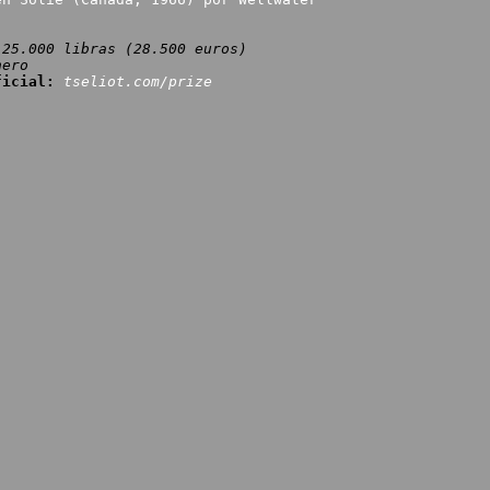
25.000 libras (28.500 euros)
nero
ficial:
tseliot.com/prize