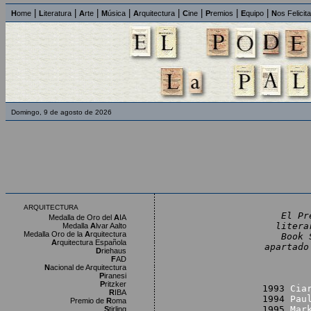
|
|
|
|
|
|
|
|
H
ome
L
iteratura
A
rte
M
úsica
A
rquitectura
C
ine
P
remios
E
quipo
N
os Felicit
Domingo, 9 de agosto de 2026
ARQUITECTURA
El Pr
Medalla de Oro del
A
IA
litera
Medalla
A
lvar Aalto
Medalla Oro de la
A
rquitectura
Book 
A
rquitectura Española
apartado
D
riehaus
F
AD
N
acional de Arquitectura
P
iranesi
P
ritzker
1993
Cia
R
IBA
1994
Pau
Premio de
R
oma
1995
Mar
S
tirling