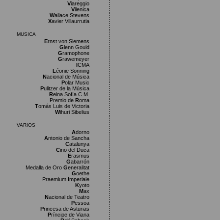
V
iareggio
V
ilenica
W
allace Stevens
X
avier Villaurrutia
MUSICA
E
rnst von Siemens
G
lenn Gould
G
ramophone
G
rawemeyer
I
CMA
L
éonie Sonning
N
acional de Música
P
olar Music
P
ulitzer de la Música
R
eina Sofía C.M.
Premio de
R
oma
T
omás Luis de Victoria
W
ihuri Sibelius
VARIOS
A
dorno
A
ntonio de Sancha
C
atalunya
C
ino del Duca
E
rasmus
G
abarrón
Medalla de Oro
G
eneralitat
G
oethe
Praemium
I
mperiale
K
yoto
M
ax
N
acional de Teatro
P
essoa
P
rincesa de Asturias
P
ríncipe de Viana