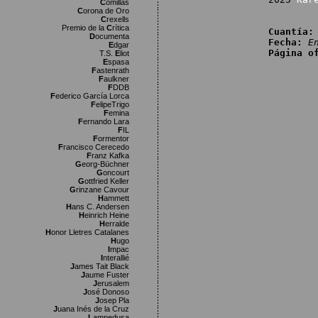
C
omillas
C
orona de Oro
C
rexells
Premio de la
C
rítica
Cuantía:
D
ocumenta
Fecha:
E
E
dgar
Página o
T.S.
E
liot
E
spasa
F
astenrath
F
aulkner
F
DDB
F
ederico García Lorca
F
elipeTrigo
F
emina
F
ernando Lara
F
IL
F
ormentor
F
rancisco Cerecedo
F
ranz Kafka
G
eorg-Büchner
G
oncourt
G
ottfried Keller
G
rinzane Cavour
H
ammett
H
ans C. Andersen
H
einrich Heine
H
erralde
H
onor Lletres Catalanes
H
ugo
I
mpac
I
nterallié
J
ames Tait Black
J
aume Fuster
J
erusalem
J
osé Donoso
J
osep Pla
J
uana Inés de la Cruz
L
ampedusa