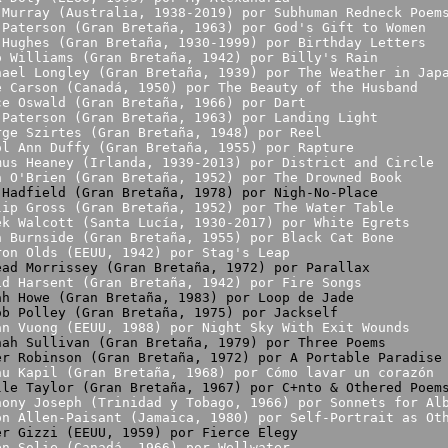
 Murray (Australia, 1938-2019) por Subhuman Redneck Poem
 Paterson (Gran Bretaña, 1963) por God's Gift to Women
 Hughes (Gran Bretaña, 1930-1999) por Birthday Letters
o Williams (Gran Bretaña, 1942) por Billy's Rain
hael Longley (Gran Bretaña, 1939) por The Weather in Jap
e Carson (Canadá, 1950) por The Beauty of the Husband
ce Oswald (Gran Bretaña, 1966) por Dart
 Paterson (Gran Bretaña, 1963) por Landing Light
rge Szirtes (Gran Bretaña, 1948) por Reel
ol Ann Duffy (Gran Bretaña, 1955) por Rapture
mus Heaney (Irlanda, 1939-2013) por District and Circle
n O'Brien (Gran Bretaña, 1952) por The Drowned Book
 Hadfield (Gran Bretaña, 1978) por Nigh-No-Place
lip Gross (Gran Bretaña, 1952) por The Water Table
ek Walcott (Santa Lucía, 1930-2017) por White Egrets
n Burnside (Gran Bretaña, 1955) por Black Cat Bone
ron Olds (EEUU, 1942) por Stag's Leap
éad Morrissey (Gran Bretaña, 1972) por Parallax
id Harsent (Gran Bretaña, 1942) por Fire Songs
ah Howe (Gran Bretaña, 1983) por Loop de Jade
ob Polley (Gran Bretaña, 1975) por Jackself
an Vuong (EEUU, 1988) por Night Sky With Exit Wounds
nah Sullivan (Gran Bretaña, 1979) por Three Poems
er Robinson (Gran Bretaña, 1972) por A Portable Paradise
nu Kapil (Gran Bretaña, 1968) por Cómo lavar un corazón
lle Taylor (Gran Bretaña, 1967) por C+nto & Othered Poem
hony Joseph (Trinidad y Tobago, 1966) por Sonnets for Al
on Allen-Paisant (Jamaica, 1980) por Self-Portrait as Ot
er Gizzi (EEUU, 1959) por Fierce Elegy
en Solie (Canadá, 1966) por Wellwater