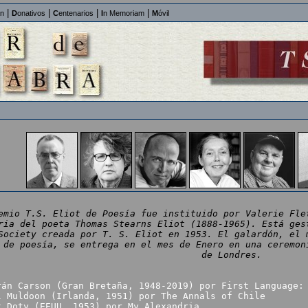
|
|
|
|
an
D
onativos
C
entenarios
I
n Memoriam
M
óvil
emio T.S. Eliot de Poesía fue instituido por Valerie Fle
ria del poeta Thomas Stearns Eliot (1888-1965). Está ges
Society creada por T. S. Eliot en 1953. El galardón, el 
 de poesía, se entrega en el mes de Enero en una ceremon
de Londres.
rán Carson (Gran Bretaña, 1948-2019) por First Language:
l Muldoon (Irlanda, 1951) por The Annals of Chile
k Doty (EEUU, 1953) por My Alexandria