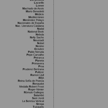
L
azarillo
L
oewe
M
achado de Assis
M
ario Benedetti
M
édicis
M
editerráneo
M
enéndez Pelayo
N
acionales de España
N
ac. Literatura Catalana
N
adal
N
ational Book
N
ebula
N
elly Sachs
N
eustadt
N
obel
N
onino
O
ctubre
P
ablo Neruda
P
epe Carvalho
P
etrarca
P
laneta
P
rimavera
P
roa
P
rudenci Bertrana
P
ulitzer
R
amon Llull
R
BA
R
eina Sofía de Poesía
R
enaudot
Medalla
R
obert Frost
R
oger-Nimier
R
ómulo Gallegos
S
alambó
S
ant Jordi
La
S
onrisa Vertical
S
trega
T
usquets