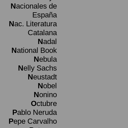
N
acionales de
España
N
ac. Literatura
Catalana
N
adal
N
ational Book
N
ebula
N
elly Sachs
N
eustadt
N
obel
N
onino
O
ctubre
P
ablo Neruda
P
epe Carvalho