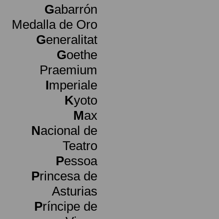
G
abarrón
Medalla de Oro
G
eneralitat
G
oethe
Praemium
I
mperiale
K
yoto
M
ax
N
acional de
Teatro
P
essoa
P
rincesa de
Asturias
P
ríncipe de