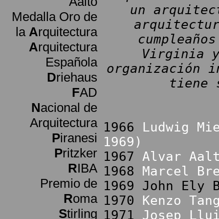
Aalto
un arquitec
Medalla Oro de
arquitectu
la
A
rquitectura
cumpleaños
A
rquitectura
Virginia 
Española
organización i
D
riehaus
tiene 
F
AD
N
acional de
Arquitectura
1966
Ludwig Mi
P
iranesi
1969)
P
ritzker
1967
Alvar Aal
R
IBA
1968
Marcel Br
Premio de
1969 John Ely 
R
oma
1970
Kenzo Tan
S
tirling
1971
Josep Llu