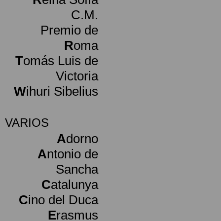
C.M.
Premio de
R
oma
T
omás Luis de
Victoria
W
ihuri Sibelius
VARIOS
A
dorno
A
ntonio de
Sancha
C
atalunya
C
ino del Duca
E
rasmus