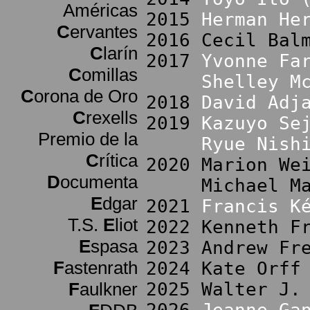
Américas
2015
Herman He
C
ervantes
2016 Cecil Bal
C
larín
2017
Yvonne Fa
C
omillas
Shelley M
C
orona de Oro
2018
David Adj
C
rexells
2019
Kazuyo Se
Premio de la
Ryue Nish
C
rítica
2020 Marion We
D
ocumenta
Michael Manf
E
dgar
2021
Francis K
T.S.
E
liot
2022 Kenneth F
E
spasa
2023 Andrew Fr
F
astenrath
2024 Kate Orff
F
aulkner
2025 Walter J.