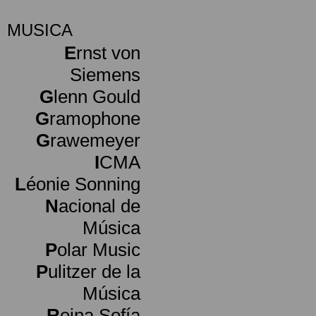
MUSICA
E
rnst von
Siemens
G
lenn Gould
G
ramophone
G
rawemeyer
I
CMA
L
éonie Sonning
N
acional de
Música
P
olar Music
P
ulitzer de la
Música
R
eina Sofía