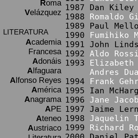
R
oma
1987 Dan Kiley
V
elázquez
1988
Romaldo G
1989 Paul Mell
LITERATURA
1990
Fumihiko 
A
cademia
1991 John Lind
Francesa
1992
Aldo Ross
A
donáis
1993
Elizabeth
A
lfaguara
Andres Du
A
lfonso Reyes
1994
Frank Geh
A
mérica
1995 Ian McHar
A
nagrama
1996
Jane Jaco
A
PE
1997 Jaime Ler
A
teneo
1998
Jaquelin 
1999
Richard R
A
ustriaco
2000 Daniel Pa
Literatura