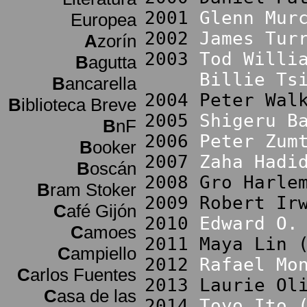
2001
Glenn Mur
Europea
2002
James Tur
A
zorín
2003
Tod Willi
B
agutta
Billie Ts
B
ancarella
2004 Peter Wal
B
iblioteca Breve
2005
Shigeru B
B
nF
2006
Peter Zum
B
ooker
2007
Zaha Hadi
B
oscán
2008 Gro Harle
B
ram Stoker
2009 Robert Ir
C
afé Gijón
2010
Edward O.
C
amoes
2011 Maya Lin 
C
ampiello
2012
Rafael Mo
C
arlos Fuentes
2013 Laurie Ol
C
asa de las
2014
Toyo Ito 