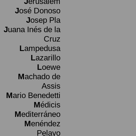
J
erusalem
J
osé Donoso
J
osep Pla
J
uana Inés de la
Cruz
L
ampedusa
L
azarillo
L
oewe
M
achado de
Assis
M
ario Benedetti
M
édicis
M
editerráneo
M
enéndez
Pelayo