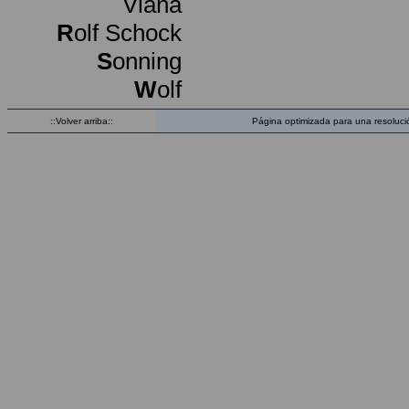
Viana
R
olf Schock
S
onning
W
olf
::Volver arriba::
Página optimizada para una resoluci