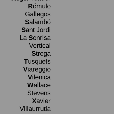
R
ómulo
Gallegos
S
alambó
S
ant Jordi
La
S
onrisa
Vertical
S
trega
T
usquets
V
iareggio
V
ilenica
W
allace
Stevens
X
avier
Villaurrutia