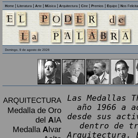
|
|
|
|
|
|
|
|
H
ome
L
iteratura
A
rte
M
úsica
A
rquitectura
C
ine
P
remios
E
quipo
N
os Felicit
Domingo, 9 de agosto de 2026
Las Medallas T
ARQUITECTURA
año 1966 a a
Medalla de Oro
desde sus acti
del
A
IA
dentro de t
Medalla
A
lvar
Arquitectura. 