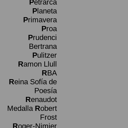
P
etrarca
P
laneta
P
rimavera
P
roa
P
rudenci
Bertrana
P
ulitzer
R
amon Llull
R
BA
R
eina Sofía de
Poesía
R
enaudot
Medalla
R
obert
Frost
R
oger-Nimier