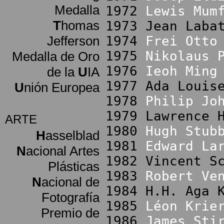
Medalla
1972
Lewis Mum
T
homas
1973 Jean Laba
Jefferson
1974
Frei Otto
1975
Nikolaus 
Medalla de Oro
1976
Ieoh Ming
de la
U
IA
1977 Ada Louis
U
nión Europea
1978
Philip Jo
1979 Lawrence 
ARTE
1980
Hugh Stub
H
asselblad
1981
Edward La
N
acional Artes
1982 Vincent S
Plásticas
1983
Robert Ve
N
acional de
1984 H.H. Aga 
Fotografía
1985
Léon Krie
Premio de
1986
James Sti