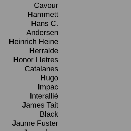
Cavour
H
ammett
H
ans C.
Andersen
H
einrich Heine
H
erralde
H
onor Lletres
Catalanes
H
ugo
I
mpac
I
nterallié
J
ames Tait
Black
J
aume Fuster