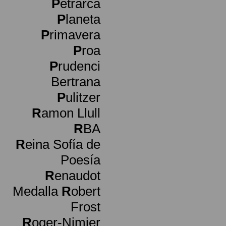
P
etrarca
P
laneta
P
rimavera
P
roa
P
rudenci
Bertrana
P
ulitzer
R
amon Llull
R
BA
R
eina Sofía de
Poesía
R
enaudot
Medalla
R
obert
Frost
R
oger-Nimier