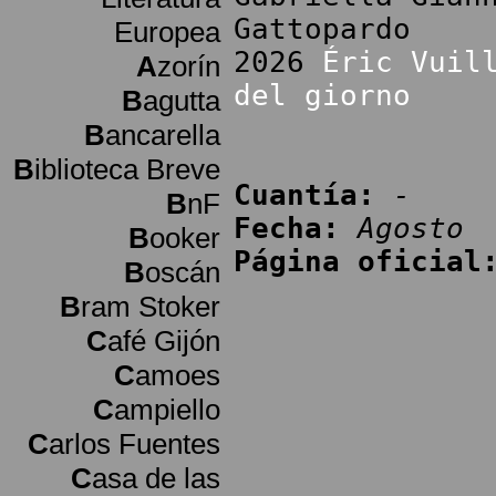
Gattopardo
Europea
2026
Éric Vuil
A
zorín
del giorno
B
agutta
B
ancarella
B
iblioteca Breve
Cuantía:
-
B
nF
Fecha:
Agosto
B
ooker
Página oficial
B
oscán
B
ram Stoker
C
afé Gijón
C
amoes
C
ampiello
C
arlos Fuentes
C
asa de las