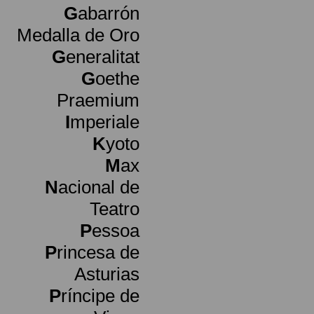
G
abarrón
Medalla de Oro
G
eneralitat
G
oethe
Praemium
I
mperiale
K
yoto
M
ax
N
acional de
Teatro
P
essoa
P
rincesa de
Asturias
P
ríncipe de