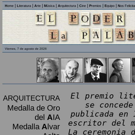
|
|
|
|
|
|
|
|
H
ome
L
iteratura
A
rte
M
úsica
A
rquitectura
C
ine
P
remios
E
quipo
N
os Felicit
Viernes, 7 de agosto de 2026
El premio lit
ARQUITECTURA
se concede
Medalla de Oro
publicada en 
del
A
IA
escritor del 
Medalla
A
lvar
La ceremonia 