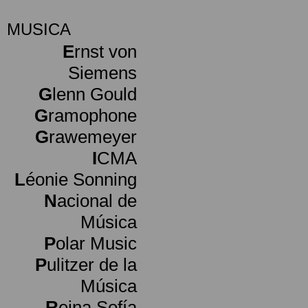
MUSICA
E
rnst von
Siemens
G
lenn Gould
G
ramophone
G
rawemeyer
I
CMA
L
éonie Sonning
N
acional de
Música
P
olar Music
P
ulitzer de la
Música
R
eina Sofía