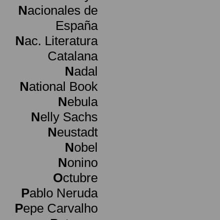
N
acionales de
España
N
ac. Literatura
Catalana
N
adal
N
ational Book
N
ebula
N
elly Sachs
N
eustadt
N
obel
N
onino
O
ctubre
P
ablo Neruda
P
epe Carvalho