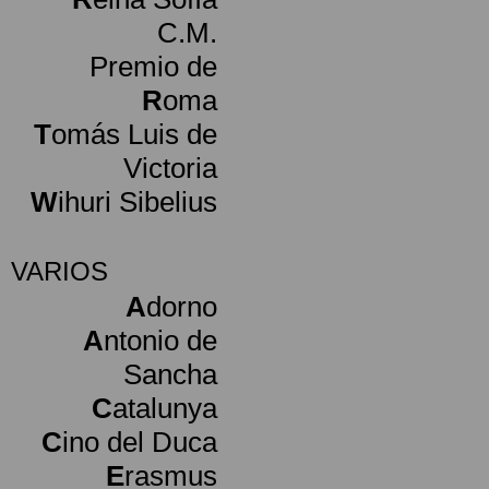
C.M.
Premio de
R
oma
T
omás Luis de
Victoria
W
ihuri Sibelius
VARIOS
A
dorno
A
ntonio de
Sancha
C
atalunya
C
ino del Duca
E
rasmus