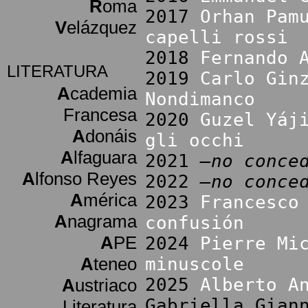
R
oma
2017
Orhan Pam
V
elázquez
capelli rossi
2018
Fernando 
LITERATURA
2019
Carlo Gin
A
cademia
Nondimanco
Francesa
2020
Guzel Yáj
A
donáis
gli occhi
A
lfaguara
2021
–no conce
A
lfonso Reyes
2022
–no conce
A
mérica
2023
Francesco
A
nagrama
confusión
A
PE
2024
Pierre Mi
A
teneo
minuscole
2025
Alberto A
A
ustriaco
Gabriella Gian
Literatura