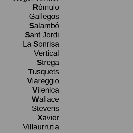
R
ómulo
Gallegos
S
alambó
S
ant Jordi
La
S
onrisa
Vertical
S
trega
T
usquets
V
iareggio
V
ilenica
W
allace
Stevens
X
avier
Villaurrutia