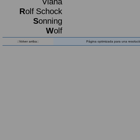
Viana
R
olf Schock
S
onning
W
olf
::Volver arriba::
Página optimizada para una resoluci