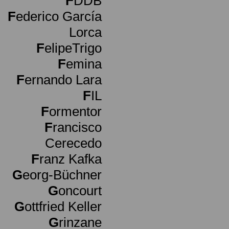
F
DDB
F
ederico García
Lorca
F
elipeTrigo
F
emina
F
ernando Lara
F
IL
F
ormentor
F
rancisco
Cerecedo
F
ranz Kafka
G
eorg-Büchner
G
oncourt
G
ottfried Keller
G
rinzane