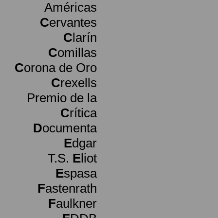
Américas
C
ervantes
C
larín
C
omillas
C
orona de Oro
C
rexells
Premio de la
C
rítica
D
ocumenta
E
dgar
T.S.
E
liot
E
spasa
F
astenrath
F
aulkner