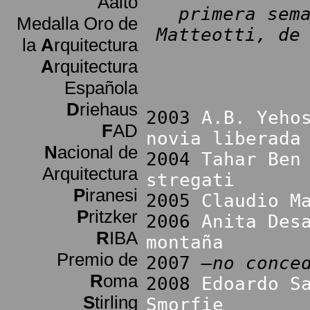
Aalto
primera sem
Medalla Oro de
Matteotti, de
la
A
rquitectura
A
rquitectura
Española
D
riehaus
2003
A.B. Yeho
F
AD
novia liberada
N
acional de
2004
Tahar Ben
Arquitectura
stregati
P
iranesi
2005
Claudio M
P
ritzker
2006
Anita Des
R
IBA
montaña
Premio de
2007
–no conce
R
oma
2008
Edoardo S
S
tirling
Smorfie