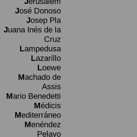
J
erusalem
J
osé Donoso
J
osep Pla
J
uana Inés de la
Cruz
L
ampedusa
L
azarillo
L
oewe
M
achado de
Assis
M
ario Benedetti
M
édicis
M
editerráneo
M
enéndez
Pelayo