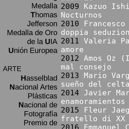
Medalla
2009
Kazuo Ish
T
homas
Nocturnos
Jefferson
2010
Francesco
doppia seduzio
Medalla de Oro
2011
Valeria P
de la
U
IA
amore
U
nión Europea
2012
Amos Oz (
mal consejo
ARTE
2013
Mario Var
H
asselblad
sueño del celt
N
acional Artes
2014
Javier Ma
Plásticas
enamoramientos
N
acional de
2015
Fleur Jae
Fotografía
fratello di XX
Premio de
2016
Emmanuel 