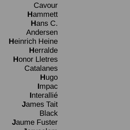
Cavour
H
ammett
H
ans C.
Andersen
H
einrich Heine
H
erralde
H
onor Lletres
Catalanes
H
ugo
I
mpac
I
nterallié
J
ames Tait
Black
J
aume Fuster