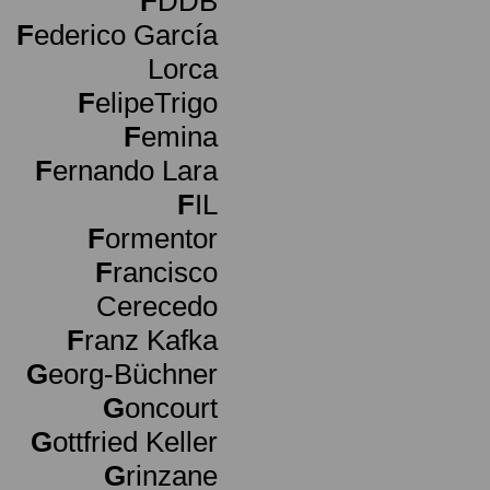
F
DDB
F
ederico García
Lorca
F
elipeTrigo
F
emina
F
ernando Lara
F
IL
F
ormentor
F
rancisco
Cerecedo
F
ranz Kafka
G
eorg-Büchner
G
oncourt
G
ottfried Keller
G
rinzane