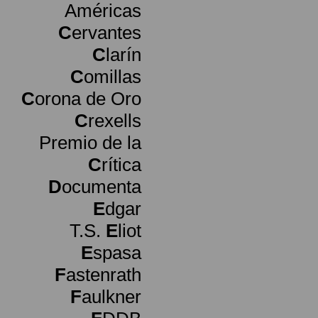
Américas
C
ervantes
C
larín
C
omillas
C
orona de Oro
C
rexells
Premio de la
C
rítica
D
ocumenta
E
dgar
T.S.
E
liot
E
spasa
F
astenrath
F
aulkner