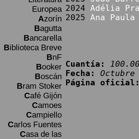
2024
Adélia Pr
Europea
2025
Ana Paula
A
zorín
B
agutta
B
ancarella
B
iblioteca Breve
B
nF
Cuantía:
100.0
B
ooker
Fecha:
Octubre
B
oscán
Página oficial
B
ram Stoker
C
afé Gijón
C
amoes
C
ampiello
C
arlos Fuentes
C
asa de las