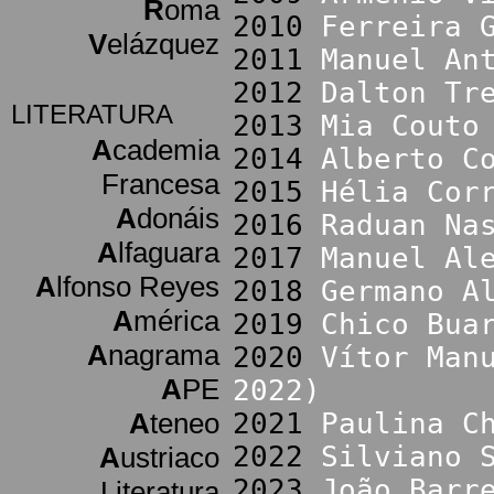
R
oma
2010
Ferreira 
V
elázquez
2011
Manuel An
2012
Dalton Tr
LITERATURA
2013
Mia Couto
A
cademia
2014
Alberto C
Francesa
2015
Hélia Cor
A
donáis
2016
Raduan Na
A
lfaguara
2017
Manuel Al
A
lfonso Reyes
2018
Germano A
A
mérica
2019
Chico Bua
A
nagrama
2020
Vítor Man
A
PE
2022)
A
teneo
2021
Paulina C
2022
Silviano 
A
ustriaco
2023
João Barr
Literatura