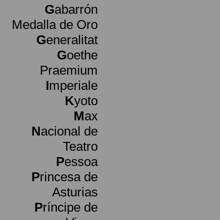
G
abarrón
Medalla de Oro
G
eneralitat
G
oethe
Praemium
I
mperiale
K
yoto
M
ax
N
acional de
Teatro
P
essoa
P
rincesa de
Asturias
P
ríncipe de