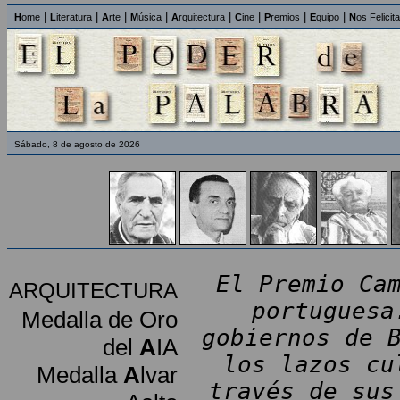
|
|
|
|
|
|
|
|
H
ome
L
iteratura
A
rte
M
úsica
A
rquitectura
C
ine
P
remios
E
quipo
N
os Felicit
Sábado, 8 de agosto de 2026
El Premio Ca
ARQUITECTURA
portuguesa
Medalla de Oro
gobiernos de 
del
A
IA
los lazos cu
Medalla
A
lvar
través de sus