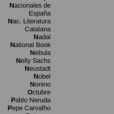
N
acionales de
España
N
ac. Literatura
Catalana
N
adal
N
ational Book
N
ebula
N
elly Sachs
N
eustadt
N
obel
N
onino
O
ctubre
P
ablo Neruda
P
epe Carvalho