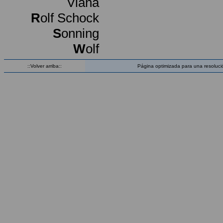
Viana
R
olf Schock
S
onning
W
olf
::Volver arriba::
Página optimizada para una resoluci