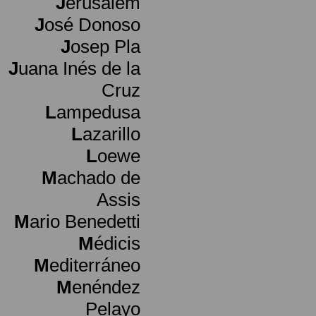
J
erusalem
J
osé Donoso
J
osep Pla
J
uana Inés de la
Cruz
L
ampedusa
L
azarillo
L
oewe
M
achado de
Assis
M
ario Benedetti
M
édicis
M
editerráneo
M
enéndez
Pelayo