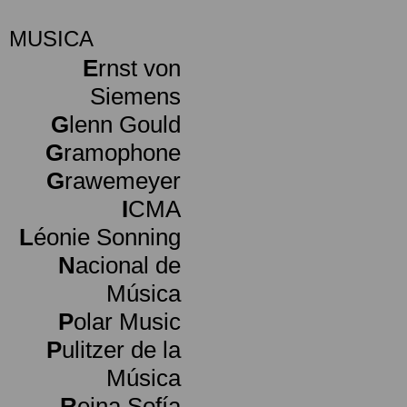
MUSICA
E
rnst von
Siemens
G
lenn Gould
G
ramophone
G
rawemeyer
I
CMA
L
éonie Sonning
N
acional de
Música
P
olar Music
P
ulitzer de la
Música
R
eina Sofía