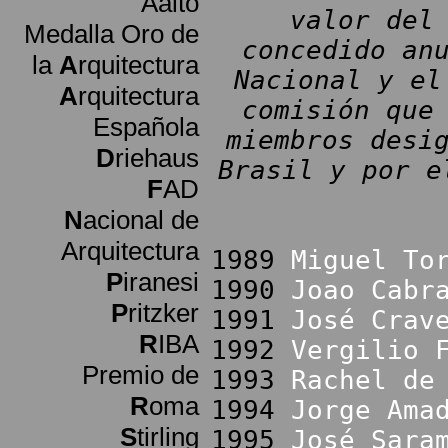
Aalto
valor del
Medalla Oro de
concedido an
la
A
rquitectura
Nacional y el
A
rquitectura
comisión que
Española
miembros desi
D
riehaus
Brasil y por e
F
AD
N
acional de
Arquitectura
1989
Miguel To
P
iranesi
1990
Joao Cabr
P
ritzker
1991
José Crav
R
IBA
1992
Vergilio 
Premio de
1993
Rachel de
R
oma
1994
Jorge Ama
S
tirling
1995
José Sara