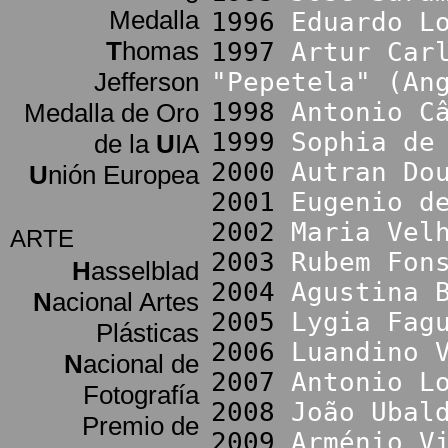
Medalla
1996
Eduardo L
T
homas
1997
Artur Car
Jefferson
"Pepetela" (An
1998
Antonio C
Medalla de Oro
1999
Sophia de
de la
U
IA
2000
Autran Do
U
nión Europea
2001
Eugenio d
2002
Maria Vel
ARTE
2003
Rubem Fon
H
asselblad
2004
Agustina 
N
acional Artes
2005
Lygia Fag
Plásticas
2006
Luandino 
N
acional de
2007
Antonio L
Fotografía
2008
João Ubal
Premio de
2009
Arménio V