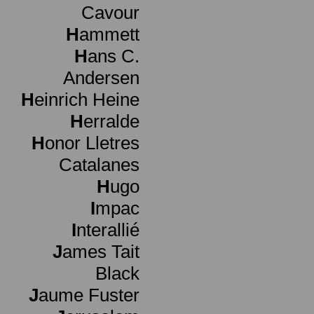
Cavour
H
ammett
H
ans C.
Andersen
H
einrich Heine
H
erralde
H
onor Lletres
Catalanes
H
ugo
I
mpac
I
nterallié
J
ames Tait
Black
J
aume Fuster