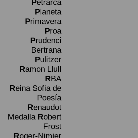
P
etrarca
P
laneta
P
rimavera
P
roa
P
rudenci
Bertrana
P
ulitzer
R
amon Llull
R
BA
R
eina Sofía de
Poesía
R
enaudot
Medalla
R
obert
Frost
R
oger-Nimier