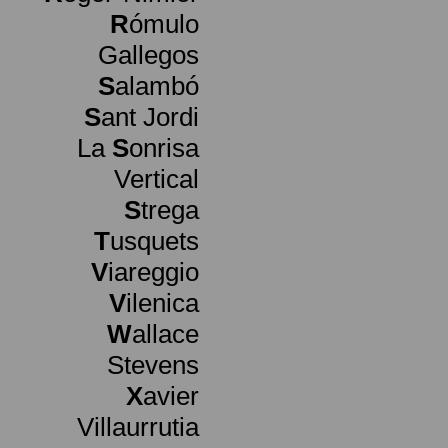
R
ómulo
Gallegos
S
alambó
S
ant Jordi
La
S
onrisa
Vertical
S
trega
T
usquets
V
iareggio
V
ilenica
W
allace
Stevens
X
avier
Villaurrutia