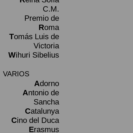
C.M.
Premio de
R
oma
T
omás Luis de
Victoria
W
ihuri Sibelius
VARIOS
A
dorno
A
ntonio de
Sancha
C
atalunya
C
ino del Duca
E
rasmus