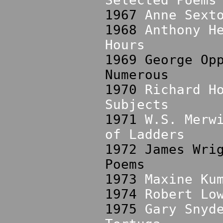
Selected Poems
1967
Anne Sext
1968
Anthony H
Hours
1969 George Op
Numerous
1970
Richard H
Subjects
1971
W.S. Merw
of Ladders
1972 James Wri
Poems
1973
Maxine Ku
1974
Robert Lo
1975
Gary Snyd