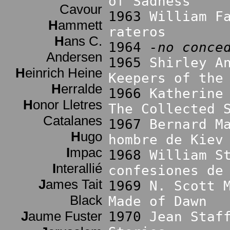
of Sadness
Cavour
1963
William F
H
ammett
rateros
H
ans C.
1964
-no conce
Andersen
1965
Shirley A
H
einrich Heine
Keepers of the
H
erralde
1966
Katherine
H
onor Lletres
The Collected 
Catalanes
1967
Bernard M
H
ugo
hombre de Kiev
I
mpac
1968
William S
I
nterallié
confesiones de
J
ames Tait
1969
N. Scott 
Black
Made of Dawn
J
aume Fuster
1970
Jean Staf