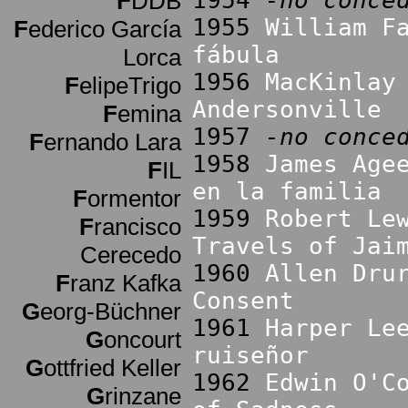
1954
-no conce
F
DDB
1955
William F
F
ederico García
fábula
Lorca
1956
MacKinlay
F
elipeTrigo
Andersonville
F
emina
1957
-no conce
F
ernando Lara
1958
James Age
F
IL
en la familia
F
ormentor
1959
Robert Le
F
rancisco
Travels of Jai
Cerecedo
1960
Allen Dru
F
ranz Kafka
Consent
G
eorg-Büchner
1961
Harper Le
G
oncourt
ruiseñor
G
ottfried Keller
1962
Edwin O'C
G
rinzane