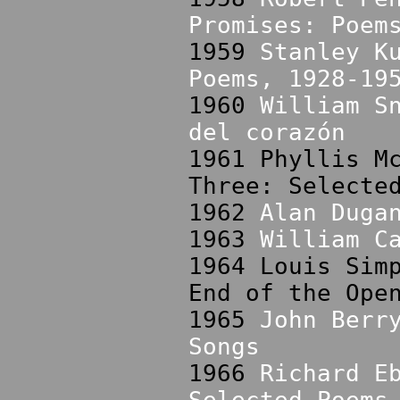
Promises: Poem
1959
Stanley K
Poems, 1928-19
1960
William S
del corazón
1961 Phyllis M
Three: Selecte
1962
Alan Duga
1963
William C
1964 Louis Sim
End of the Ope
1965
John Berr
Songs
1966
Richard E