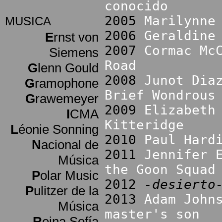
conocido
2005
Marilynne
MUSICA
2006
Geraldine
E
rnst von
2007
Cormac Mc
Siemens
Road
G
lenn Gould
2008
Junot Dia
G
ramophone
Brief Wondrous
G
rawemeyer
2009
Elizabeth
I
CMA
Kitteridge
L
éonie Sonning
2010
Paul Hard
N
acional de
2011
Jennifer 
Música
the Goon Squad
P
olar Music
2012
-desierto
P
ulitzer de la
2013
Adam John
Música
master's son
R
eina Sofía