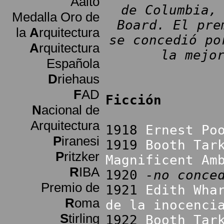
Aalto
de Columbia,
Medalla Oro de
Board. El pre
la
A
rquitectura
se concedió po
A
rquitectura
la mejo
Española
D
riehaus
F
AD
Ficción
N
acional de
Arquitectura
1918
Ernest Po
P
iranesi
1919
Booth Tar
P
ritzker
Magnificent Am
R
IBA
1920
-no conce
Premio de
1921
Edith Wha
R
oma
de la inocenci
S
tirling
1922
Booth Tar