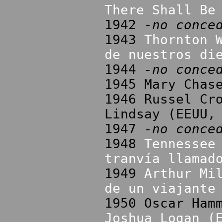
There Shall Be
1942
-no conce
1943
Thornton 
de nuestros di
1944
-no conce
1945 Mary Chas
1946 Russel Cr
Lindsay (EEUU,
1947
-no conce
1948
Tennessee
tranvía llamad
1949
Arthur Mi
de un viajante
1950 Oscar Ham
Joshua Logan (