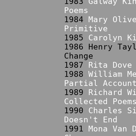
1983
Galway Ki
Poems
1984
Mary Oliv
Primitive
1985
Carolyn K
1986 Henry Tay
Change
1987
Rita Dove
1988
William M
Partial Accoun
1989
Richard W
Collected Poem
1990
Charles S
Doesn't End
1991
Mona Van 