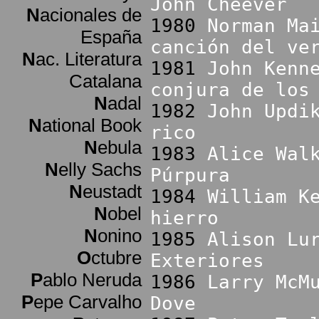
John Cheever
N
acionales de
1980
Norman Ma
España
canción del ve
N
ac. Literatura
1981
John Kenn
Catalana
conjura de los
N
adal
1982
John Updi
N
ational Book
rico
N
ebula
1983
Alice Wal
N
elly Sachs
Púrpura
N
eustadt
1984
William K
N
obel
hierro
N
onino
1985
Alison Lu
O
ctubre
Exteriores
P
ablo Neruda
1986
Larry McM
P
epe Carvalho
Dove