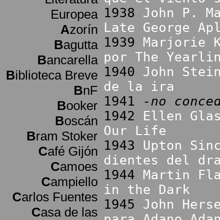
1938
John P. M
Europea
Late George Ap
A
zorín
1939
Marjorie 
B
agutta
por The Yearli
B
ancarella
1940
John Stei
B
iblioteca Breve
de la ira
B
nF
1941
-no conce
B
ooker
1942
Ellen Gla
B
oscán
Our Life
B
ram Stoker
1943
Upton Sin
C
afé Gijón
dientes del dr
C
amoes
1944
Martin Fl
C
ampiello
in the Dark
C
arlos Fuentes
1945
John Hers
C
asa de las
para Adano Ada