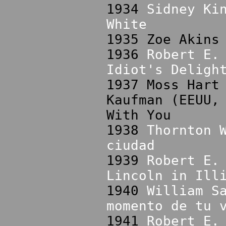
1934
Sidney Ki
White
1935 Zoe Akins
1936
Robert E.
Idiot's Deligh
1937 Moss Hart
Kaufman (EEUU,
With You
1938
Thornton 
ciudad
1939
Robert E.
Lincoln in Ill
1940
William S
momento de tu 
1941
Robert E.