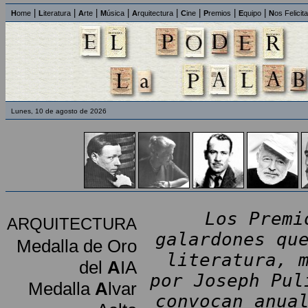
|
|
|
|
|
|
|
|
H
ome
L
iteratura
A
rte
M
úsica
A
rquitectura
C
ine
P
remios
E
quipo
N
os Felicit
Lunes, 10 de agosto de 2026
Los Premi
ARQUITECTURA
galardones qu
Medalla de Oro
literatura, 
del
A
IA
por Joseph Pul
Medalla
A
lvar
convocan anua