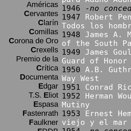
Américas
1946
-no conce
C
ervantes
1947
Robert Pe
C
larín
Todos los homb
C
omillas
1948
James A. 
C
orona de Oro
of the South P
C
rexells
1949
James Gou
Premio de la
Guard of Honor
C
rítica
1950
A.B. Guth
D
ocumenta
Way West
E
dgar
1951
Conrad Ri
T.S.
E
liot
1952
Herman Wo
E
spasa
Mutiny
F
astenrath
1953
Ernest He
F
aulkner
viejo y el mar