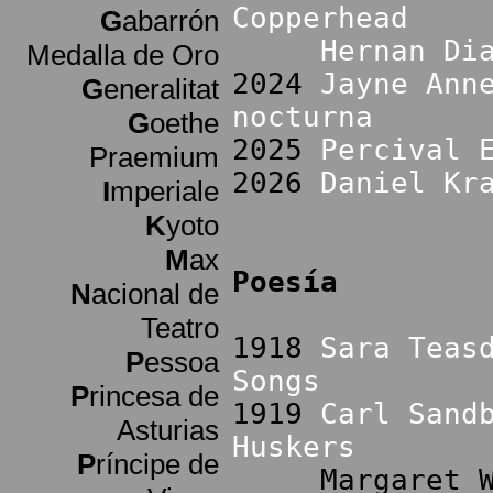
Copperhead
G
abarrón
Hernan Di
Medalla de Oro
2024
Jayne Ann
G
eneralitat
nocturna
G
oethe
2025
Percival 
Praemium
2026
Daniel Kr
I
mperiale
K
yoto
M
ax
Poesía
N
acional de
Teatro
1918
Sara Teas
P
essoa
Songs
P
rincesa de
1919
Carl Sand
Asturias
Huskers
P
ríncipe de
Margaret Widd