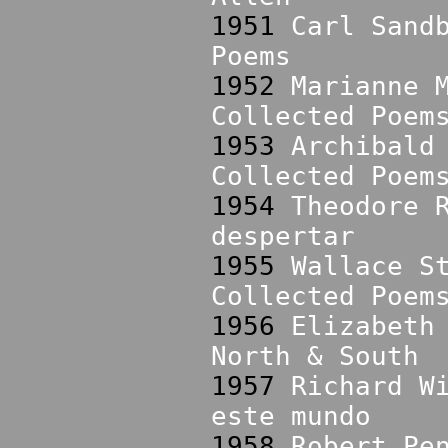
1951
Carl Sand
Poems
1952
Marianne 
Collected Poem
1953
Archibald
Collected Poem
1954
Theodore 
despertar
1955
Wallace S
Collected Poem
1956
Elizabeth
North & South
1957
Richard W
este mundo
1958
Robert Pe