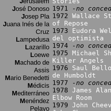
J
erusalem
Stories
1971
-no conce
J
osé Donoso
1972
Wallace S
J
osep Pla
of Repose
J
uana Inés de la
1973
Eudora We
Cruz
del optimista
L
ampedusa
1974
-no conce
L
azarillo
1975
Michael S
L
oewe
Killer Angels
M
achado de
1976
Saul Bell
Assis
de Humboldt
M
ario Benedetti
1977
-no conce
M
édicis
1978
James Ala
M
editerráneo
Elbow Room
M
enéndez
1979
John Chee
Pelayo