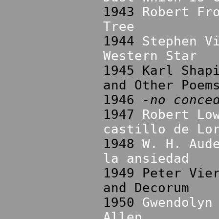
1943
Robert Fr
Tree
1944
Stephen V
Western Star
1945 Karl Shap
and Other Poem
1946
-no conce
1947
Robert Lo
castillo de Lo
1948
W. H. Aud
la ansiedad
1949 Peter Vie
and Decorum
1950
Gwendolyn
Allen