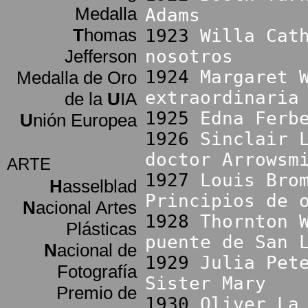
Medalla
Adams
T
homas
1923
Willa Cat
Jefferson
nosotros
1924
Margaret 
Medalla de Oro
extraordinaria
de la
U
IA
1925
Edna Ferb
U
nión Europea
1926
Sinclair 
doctor Arrowsm
ARTE
1927
Louis Bro
H
asselblad
Principios de 
N
acional Artes
1928
Thornton 
Plásticas
puente de San 
N
acional de
1929
Julia Pet
Fotografía
Sister Mary
Premio de
1930
Oliver La