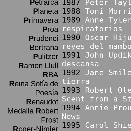
P
etrarca
1987
Peter Tay
P
laneta
1988
Toni Morr
1989
Anne Tyle
P
rimavera
respiratorios
P
roa
1990
Oscar Hij
P
rudenci
reyes del mamb
Bertrana
1991
John Updi
P
ulitzer
descansa
R
amon Llull
1992
Jane Smil
R
BA
tierra
R
eina Sofía de
1993
Robert Ol
Poesía
Scent from a S
R
enaudot
1994
Annie Pro
Medalla
R
obert
News
Frost
1995
Carol Shi
R
oger-Nimier