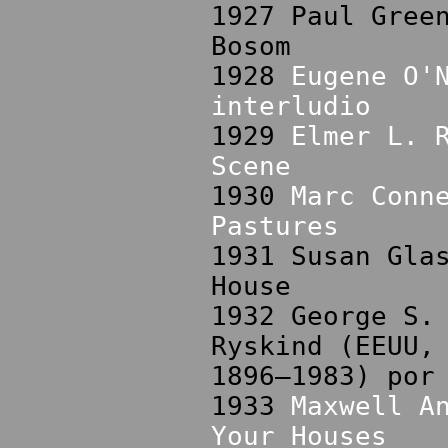
1927 Paul Gree
Bosom
1928
Eugene O'
interludio
1929
Elmer L. 
Scene
1930
Marc Conn
Pastures
1931 Susan Gla
House
1932 George S.
Ryskind (EEUU,
1896–1983) por
1933
Maxwell A
Your Houses