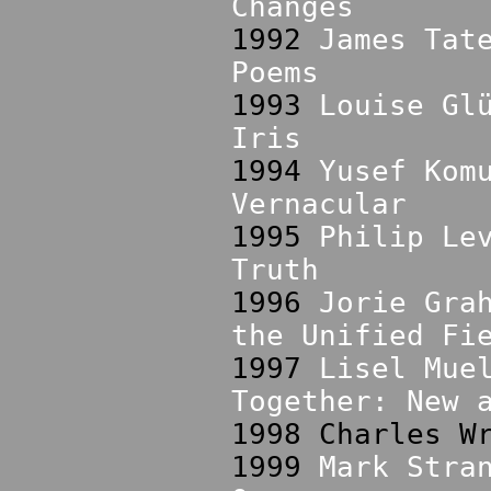
Changes
1992
James Tat
Poems
1993
Louise Gl
Iris
1994
Yusef Kom
Vernacular
1995
Philip Le
Truth
1996
Jorie Gra
the Unified Fi
1997
Lisel Mue
Together: New 
1998 Charles W
1999
Mark Stra