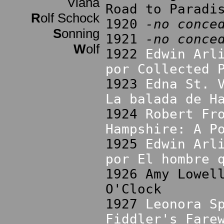
Viana
Road to Paradi
R
olf Schock
1920
-no conce
S
onning
1921
-no conce
W
olf
1922
Edwin Arl
por Collected 
1923
Edna St. 
La balada de H
1924
Robert Fr
Hampshire: A P
1925
Edwin Arl
por El hombre 
1926 Amy Lowel
O'Clock
1927
Leonora S
Fiddler's Fare