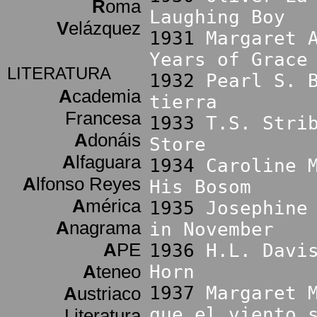
R
oma
Laughing Boy
V
elázquez
1931
Margaret 
Years of Grace
LITERATURA
1932
Pearl S. 
A
cademia
tierra
Francesa
1933
T.S. Stri
A
donáis
Store
A
lfaguara
1934
Caroline 
A
lfonso Reyes
His Bosom
A
mérica
1935
Josephine
A
nagrama
in November
A
PE
1936
H.L. Davi
A
teneo
Horn
1937
Margaret 
A
ustriaco
que el viento 
Literatura