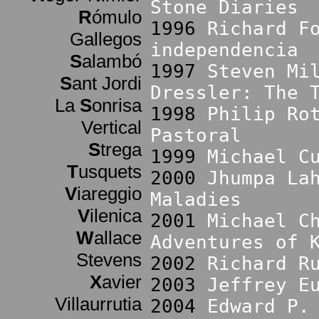
Stone Diaries
R
ómulo
1996
Richard F
Gallegos
independencia
S
alambó
1997
Steven Mi
S
ant Jordi
Dressler: The 
La
S
onrisa
1998
Philip Ro
Vertical
Pastoral
S
trega
1999
Michael C
T
usquets
2000
Jhumpa La
V
iareggio
Maladies
V
ilenica
2001
Michael C
W
allace
Adventures of 
Stevens
2002
Richard R
X
avier
2003
Jeffrey E
Villaurrutia
2004
Edward P.