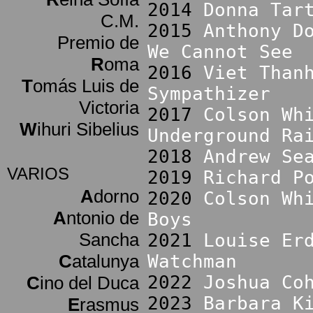
2014
Donna Tar
C.M.
2015
Anthony D
Premio de
We Cannot See
R
oma
2016
Viet Than
T
omás Luis de
Sympathizer
Victoria
2017
Colson Wh
W
ihuri Sibelius
Underground Ra
2018
Andrew Se
VARIOS
2019
Richard P
A
dorno
2020
Colson Wh
A
ntonio de
Boys
Sancha
2021
Louise Er
C
atalunya
Watchman
2022
Joshua Co
C
ino del Duca
2023
Barbara K
E
rasmus