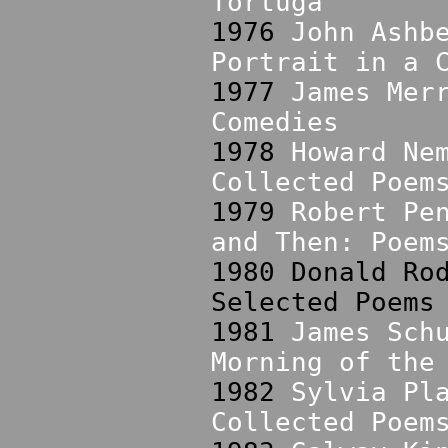
Tortuga
1976
John Ashb
Portrait in a 
1977
James Mer
Comedies
1978
Howard Ne
Collected Poem
1979
Robert Pe
and Then: Poem
1980 Donald Ro
Selected Poems
1981
James Sch
Morning of the
1982
Sylvia Pl
Collected Poem