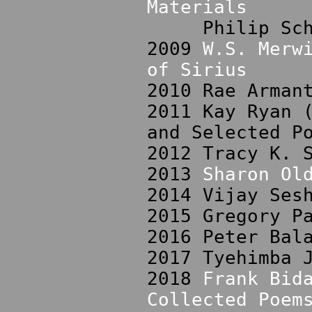
Materials
Philip Schult
2009
W.S. Merw
of Sirius
2010 Rae Arman
2011 Kay Ryan 
and Selected P
2012 Tracy K. 
2013
Sharon Ol
2014 Vijay Ses
2015 Gregory P
2016 Peter Bal
2017 Tyehimba 
2018
Frank Bid
Collected Poem