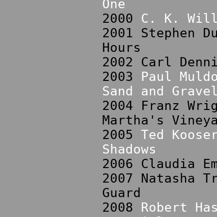
One
2000
C. K. Wil
2001 Stephen D
Hours
2002 Carl Denn
2003
Paul Muld
Sand and Grave
2004 Franz Wri
Martha's Viney
2005
Ted Koose
Shadows
2006 Claudia E
2007 Natasha T
Guard
2008
Robert Ha