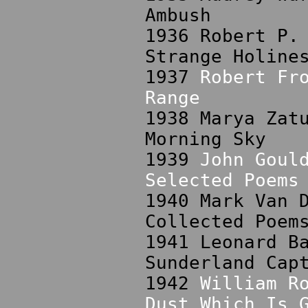
Ambush
1936 Robert P.
Strange Holine
1937
Robert Fr
Range
1938 Marya Zat
Morning Sky
1939
John Goul
Selected Poems
1940 Mark Van 
Collected Poem
1941 Leonard B
Sunderland Cap
1942
William R
Dust Which Is 