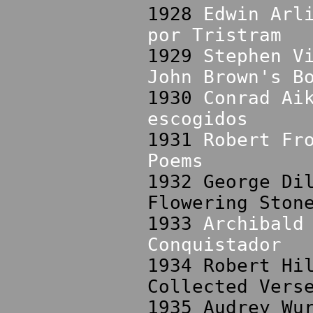
1928
Edwin Arl
por Tristram
1929
Stephen V
John Brown's B
1930
Conrad Ai
escogidos
1931
Robert Fr
Poems
1932 George Di
Flowering Ston
1933
Archibald
Conquistador
1934 Robert Hi
Collected Vers
1935 Audrey Wu