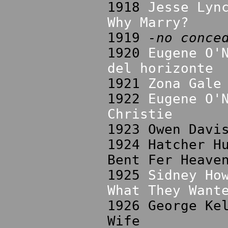
1918
Jesse Lyn
Why Marry?
1919
-no conce
1920
Eugene O'
del horizonte
1921
Zona Gale
1922
Eugene O'
Christie
1923 Owen Davi
1924 Hatcher H
Bent Fer Heave
1925
Sidney Ho
What They Want
1926 George Ke
Wife