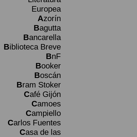
Europea
A
zorín
B
agutta
B
ancarella
B
iblioteca Breve
B
nF
B
ooker
B
oscán
B
ram Stoker
C
afé Gijón
C
amoes
C
ampiello
C
arlos Fuentes
C
asa de las