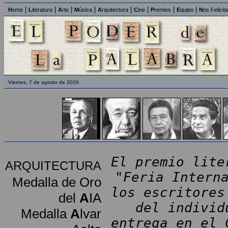
|
|
|
|
|
|
|
|
H
ome
L
iteratura
A
rte
M
úsica
A
rquitectura
C
ine
P
remios
E
quipo
N
os Felicit
Viernes, 7 de agosto de 2026
El premio lite
ARQUITECTURA
"Feria Intern
Medalla de Oro
los escritores
del
A
IA
del individ
Medalla
A
lvar
entrega en el 