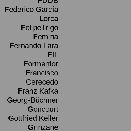
F
DDB
F
ederico García
Lorca
F
elipeTrigo
F
emina
F
ernando Lara
F
IL
F
ormentor
F
rancisco
Cerecedo
F
ranz Kafka
G
eorg-Büchner
G
oncourt
G
ottfried Keller
G
rinzane