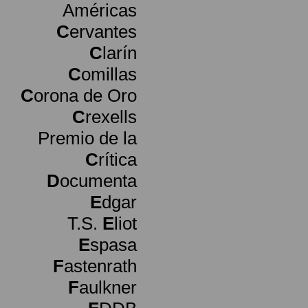
Américas
C
ervantes
C
larín
C
omillas
C
orona de Oro
C
rexells
Premio de la
C
rítica
D
ocumenta
E
dgar
T.S.
E
liot
E
spasa
F
astenrath
F
aulkner