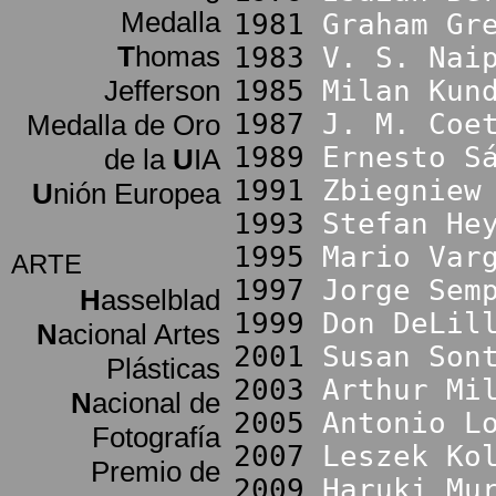
Medalla
1981
Graham Gr
T
homas
1983
V. S. Nai
Jefferson
1985
Milan Kun
1987
J. M. Coe
Medalla de Oro
1989
Ernesto S
de la
U
IA
1991
Zbiegniew
U
nión Europea
1993
Stefan He
1995
Mario Var
ARTE
1997
Jorge Sem
H
asselblad
1999
Don DeLil
N
acional Artes
2001
Susan Son
Plásticas
2003
Arthur Mi
N
acional de
2005
Antonio L
Fotografía
2007
Leszek Ko
Premio de
2009
Haruki Mu