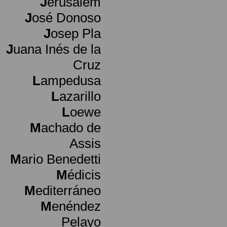
J
erusalem
J
osé Donoso
J
osep Pla
J
uana Inés de la
Cruz
L
ampedusa
L
azarillo
L
oewe
M
achado de
Assis
M
ario Benedetti
M
édicis
M
editerráneo
M
enéndez
Pelayo