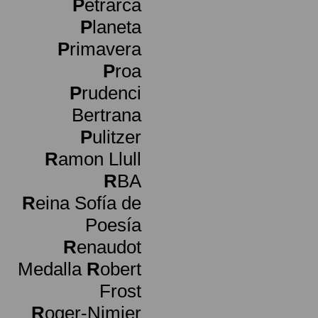
P
etrarca
P
laneta
P
rimavera
P
roa
P
rudenci
Bertrana
P
ulitzer
R
amon Llull
R
BA
R
eina Sofía de
Poesía
R
enaudot
Medalla
R
obert
Frost
R
oger-Nimier