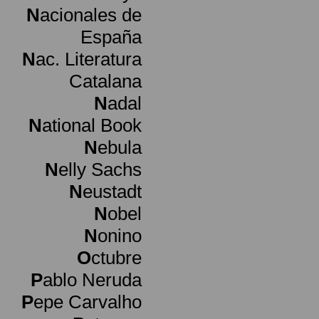
N
acionales de
España
N
ac. Literatura
Catalana
N
adal
N
ational Book
N
ebula
N
elly Sachs
N
eustadt
N
obel
N
onino
O
ctubre
P
ablo Neruda
P
epe Carvalho