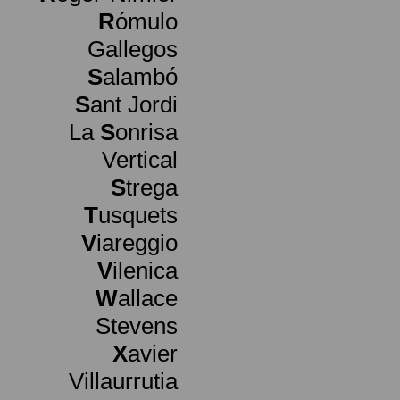
R
ómulo
Gallegos
S
alambó
S
ant Jordi
La
S
onrisa
Vertical
S
trega
T
usquets
V
iareggio
V
ilenica
W
allace
Stevens
X
avier
Villaurrutia