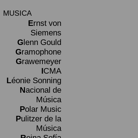
MUSICA
E
rnst von
Siemens
G
lenn Gould
G
ramophone
G
rawemeyer
I
CMA
L
éonie Sonning
N
acional de
Música
P
olar Music
P
ulitzer de la
Música
R
eina Sofía