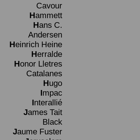
Cavour
H
ammett
H
ans C.
Andersen
H
einrich Heine
H
erralde
H
onor Lletres
Catalanes
H
ugo
I
mpac
I
nterallié
J
ames Tait
Black
J
aume Fuster