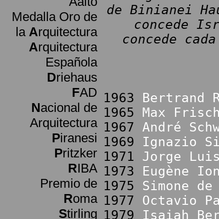
Aalto
de Binianei Ha
Medalla Oro de
concede Is
la
A
rquitectura
concede cada
A
rquitectura
Española
D
riehaus
F
AD
1963
Bertrand 
N
acional de
1965
Max Frisc
Arquitectura
1967
André Sch
P
iranesi
1969
Ignazio S
P
ritzker
1971
Jorge Lui
R
IBA
1973
Eugène Io
Premio de
1975
Simone de
R
oma
1977
Octavio P
S
tirling
1979
Isaiah Be