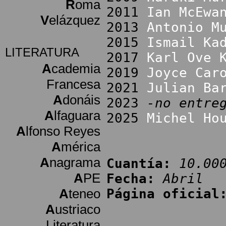
R
oma
2011
Ian McEwa
V
elázquez
2013
Antonio M
2015
Ismail Ka
LITERATURA
2017
Karl Ove 
A
cademia
2019
Joyce Car
Francesa
2021
Julian Ba
A
donáis
2023
-no entre
A
lfaguara
2025
Michel Ho
A
lfonso Reyes
A
mérica
A
nagrama
Cuantía:
10.00
A
PE
Fecha:
Abril
A
teneo
Página oficial
A
ustriaco
Literatura