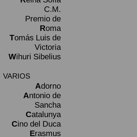
C.M.
Premio de
R
oma
T
omás Luis de
Victoria
W
ihuri Sibelius
VARIOS
A
dorno
A
ntonio de
Sancha
C
atalunya
C
ino del Duca
E
rasmus