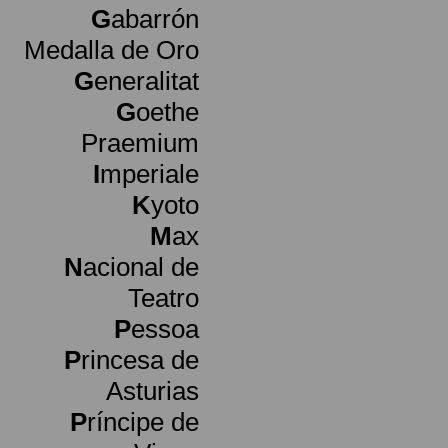
G
abarrón
Medalla de Oro
G
eneralitat
G
oethe
Praemium
I
mperiale
K
yoto
M
ax
N
acional de
Teatro
P
essoa
P
rincesa de
Asturias
P
ríncipe de