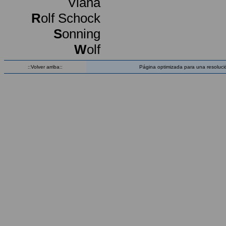
Viana
R
olf Schock
S
onning
W
olf
::Volver arriba::
Página optimizada para una resoluci