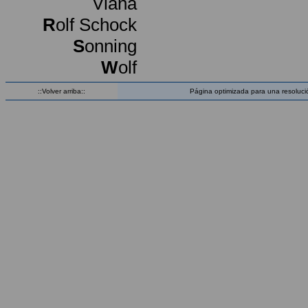
Viana
R
olf Schock
S
onning
W
olf
::Volver arriba::
Página optimizada para una resoluci