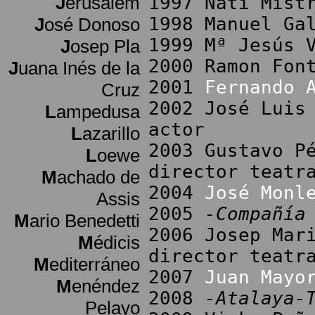
J
erusalem
1997 Nati Mist
1998 Manuel Ga
J
osé Donoso
1999 Mª Jesús 
J
osep Pla
2000 Ramon Fon
J
uana Inés de la
2001
Fernando 
Cruz
2002 José Luis
L
ampedusa
actor
L
azarillo
2003 Gustavo P
L
oewe
director teatr
M
achado de
2004
José Monl
Assis
2005
-Compañía
M
ario Benedetti
2006 Josep Mar
M
édicis
director teatr
M
editerráneo
2007
Juan Mayo
M
enéndez
2008
-Atalaya-
Pelayo