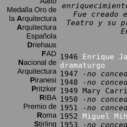
Aalto
enriquecimient
Medalla Oro de
Fue creado 
la
A
rquitectura
Teatro y su p
A
rquitectura
E
Española
D
riehaus
F
AD
1946
Enrique J
N
acional de
dramaturgo
Arquitectura
1947
-no conce
P
iranesi
1948
-no conce
P
ritzker
1949 Mary Carr
R
IBA
1950
-no conce
Premio de
1951
-no conce
R
oma
1952
Miguel Mi
S
tirling
1953
-no conce