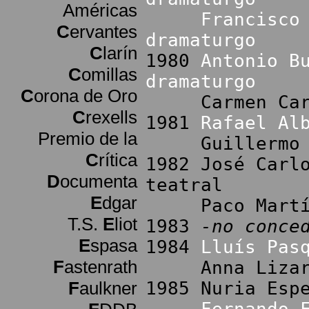
Américas
Francisco
C
ervantes
dramaturgo
C
larín
1980
Antonio B
C
omillas
dramaturgo
C
orona de Oro
Carmen Carbon
C
rexells
1981
Rafael Al
Premio de la
Guillermo Mar
C
rítica
1982 José Carl
D
ocumenta
teatral
E
dgar
Paco Martínez
T.S.
E
liot
1983
-no conce
E
spasa
1984
Lluís Pas
F
astenrath
Anna Lizarán 
F
aulkner
1985 Nuria Esp