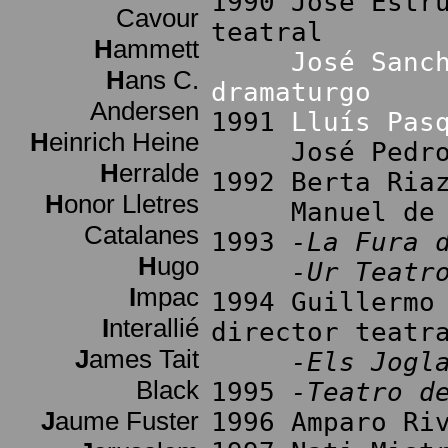
1990 José Estr
Cavour
teatral
H
ammett
José Sanc
H
ans C.
dramaturgo
Andersen
1991
Lluís Pas
H
einrich Heine
José Pedro Ca
H
erralde
1992 Berta Ria
H
onor Lletres
Manuel de Bl
Catalanes
1993
-La Fura 
H
ugo
-Ur Teatr
I
mpac
1994 Guillermo
I
nterallié
director teatr
J
ames Tait
-Els Jogl
Black
1995
-Teatro d
J
aume Fuster
1996 Amparo Ri