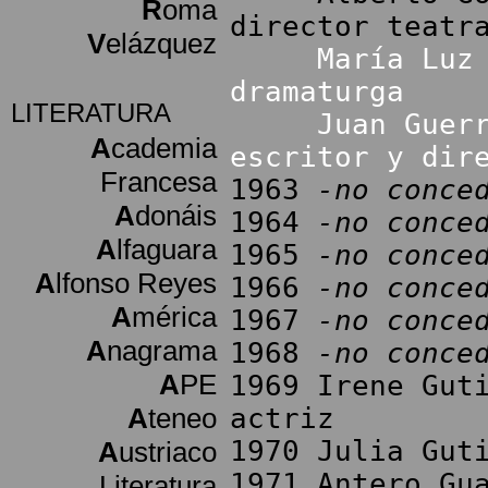
R
oma
director teatr
V
elázquez
María Luz
dramaturga
LITERATURA
Juan Guer
A
cademia
escritor y dir
Francesa
1963
-no conce
A
donáis
1964
-no conce
A
lfaguara
1965
-no conce
A
lfonso Reyes
1966
-no conce
A
mérica
1967
-no conce
A
nagrama
1968
-no conce
A
PE
1969 Irene Gut
A
teneo
actriz
1970 Julia Gut
A
ustriaco
1971 Antero Gu
Literatura