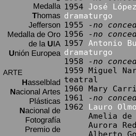
Medalla
1954
José Lópe
T
homas
dramaturgo
Jefferson
1955
-no conce
1956
-no conce
Medalla de Oro
1957
Antonio B
de la
U
IA
dramaturgo
U
nión Europea
1958
-no conce
1959 Miguel Na
ARTE
teatral
H
asselblad
1960 Mary Carr
N
acional Artes
1961
-no conce
Plásticas
1962
Lauro Olm
N
acional de
Amelia de la 
Fotografía
Aurora Redond
Premio de
Alberto Gonzá