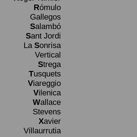
R
ómulo
Gallegos
S
alambó
S
ant Jordi
La
S
onrisa
Vertical
S
trega
T
usquets
V
iareggio
V
ilenica
W
allace
Stevens
X
avier
Villaurrutia