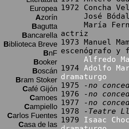
1972 Concha Ve
Europea
José Bódalo (
A
zorín
María Fernand
B
agutta
actriz
B
ancarella
1973 Manuel Ma
B
iblioteca Breve
escenógrafo y 
B
nF
Alfredo M
B
ooker
1974
Adolfo Ma
B
oscán
dramaturgo
B
ram Stoker
1975
-no conce
C
afé Gijón
1976
-no conce
C
amoes
1977
-no conce
C
ampiello
1978
-Teatre L
C
arlos Fuentes
1979
Isaac Cho
C
asa de las
dramaturgo