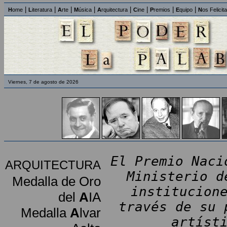
|
|
|
|
|
|
|
|
H
ome
L
iteratura
A
rte
M
úsica
A
rquitectura
C
ine
P
remios
E
quipo
N
os Felicit
Viernes, 7 de agosto de 2026
El Premio Naci
ARQUITECTURA
Ministerio d
Medalla de Oro
institucion
del
A
IA
través de su 
Medalla
A
lvar
artíst