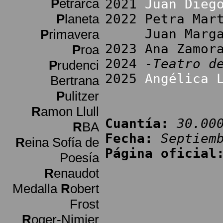
P
etrarca
2021
Juan Dieg
P
laneta
2022 Petra Mar
Juan Margallo
P
rimavera
2023 Ana Zamor
P
roa
2024
-Teatro d
P
rudenci
2025
Angélica 
Bertrana
P
ulitzer
R
amon Llull
Cuantía:
30.00
R
BA
Fecha:
Septiem
R
eina Sofía de
Página oficial
Poesía
R
enaudot
Medalla
R
obert
Frost
R
oger-Nimier