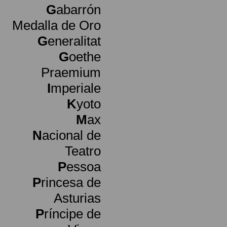
G
abarrón
Medalla de Oro
G
eneralitat
G
oethe
Praemium
I
mperiale
K
yoto
M
ax
N
acional de
Teatro
P
essoa
P
rincesa de
Asturias
P
ríncipe de