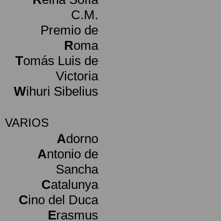
C.M.
Premio de
R
oma
T
omás Luis de
Victoria
W
ihuri Sibelius
VARIOS
A
dorno
A
ntonio de
Sancha
C
atalunya
C
ino del Duca
E
rasmus