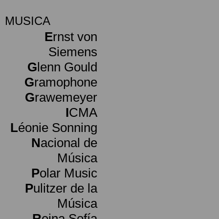
MUSICA
E
rnst von
Siemens
G
lenn Gould
G
ramophone
G
rawemeyer
I
CMA
L
éonie Sonning
N
acional de
Música
P
olar Music
P
ulitzer de la
Música
R
eina Sofía