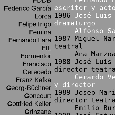
Fernando 
F
DDB
escritor y act
F
ederico García
1986
José Luis
Lorca
dramaturgo
F
elipeTrigo
Alfonso S
F
emina
1987 Miguel Na
F
ernando Lara
teatral
F
IL
Ana Marzoa (
F
ormentor
1988 José Luis
F
rancisco
director teatr
Cerecedo
Gerardo V
F
ranz Kafka
y director
G
eorg-Büchner
1989 Josep Mar
G
oncourt
director teatr
G
ottfried Keller
Emilio Burgos
G
rinzane