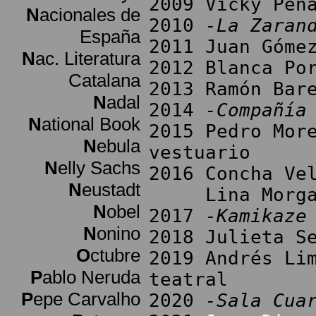
2009 Vicky Peñ
N
acionales de
2010
-La Zaran
España
2011 Juan Góme
N
ac. Literatura
2012 Blanca Po
Catalana
2013 Ramón Bar
N
adal
2014
-Compañía
N
ational Book
2015 Pedro Mor
N
ebula
vestuario
N
elly Sachs
2016 Concha Ve
N
eustadt
Lina Morgan (
N
obel
2017
-Kamikaze
N
onino
2018 Julieta S
O
ctubre
2019 Andrés Li
P
ablo Neruda
teatral
P
epe Carvalho
2020
-Sala Cua