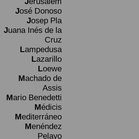
J
erusalem
J
osé Donoso
J
osep Pla
J
uana Inés de la
Cruz
L
ampedusa
L
azarillo
L
oewe
M
achado de
Assis
M
ario Benedetti
M
édicis
M
editerráneo
M
enéndez
Pelayo