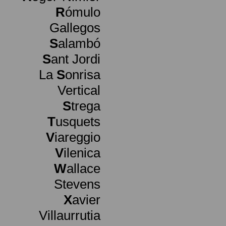
R
ómulo
Gallegos
S
alambó
S
ant Jordi
La
S
onrisa
Vertical
S
trega
T
usquets
V
iareggio
V
ilenica
W
allace
Stevens
X
avier
Villaurrutia