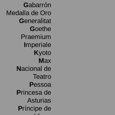
G
abarrón
Medalla de Oro
G
eneralitat
G
oethe
Praemium
I
mperiale
K
yoto
M
ax
N
acional de
Teatro
P
essoa
P
rincesa de
Asturias
P
ríncipe de