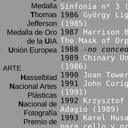
Medalla
Sinfonía nº 3 
T
homas
1986
György Li
Jefferson
(1985)
1987
Harrison 
Medalla de Oro
The Mask of Or
de la
U
IA
1988
-no conce
U
nión Europea
1989
Chinary U
(1986)
ARTE
1990
Joan Towe
H
asselblad
1991
John Cori
N
acional Artes
(1991)
Plásticas
1992
Krzysztof
N
acional de
Adagio (1989)
Fotografía
1993
Karel Hus
Premio de
para cello y o