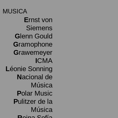
MUSICA
E
rnst von
Siemens
G
lenn Gould
G
ramophone
G
rawemeyer
I
CMA
L
éonie Sonning
N
acional de
Música
P
olar Music
P
ulitzer de la
Música
R
eina Sofía