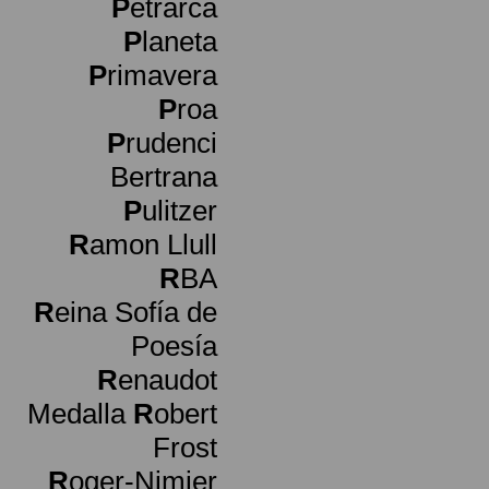
P
etrarca
P
laneta
P
rimavera
P
roa
P
rudenci
Bertrana
P
ulitzer
R
amon Llull
R
BA
R
eina Sofía de
Poesía
R
enaudot
Medalla
R
obert
Frost
R
oger-Nimier