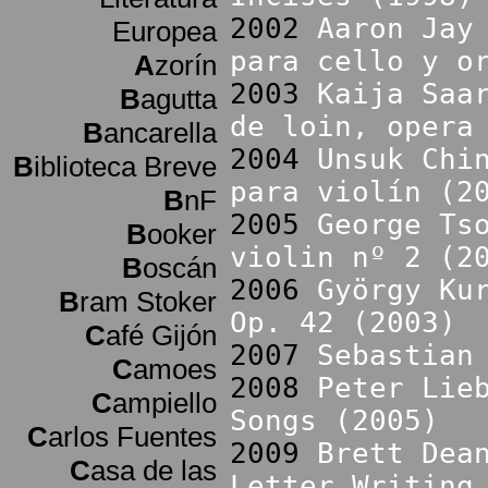
2002
Aaron Jay
Europea
para cello y o
A
zorín
2003
Kaija Saa
B
agutta
de loin, opera
B
ancarella
2004
Unsuk Chi
B
iblioteca Breve
para violín (2
B
nF
2005
George Ts
B
ooker
violin nº 2 (2
B
oscán
2006
György Ku
B
ram Stoker
Op. 42 (2003)
C
afé Gijón
2007
Sebastian
C
amoes
2008
Peter Lie
C
ampiello
Songs (2005)
C
arlos Fuentes
2009
Brett Dea
C
asa de las
Letter Writing