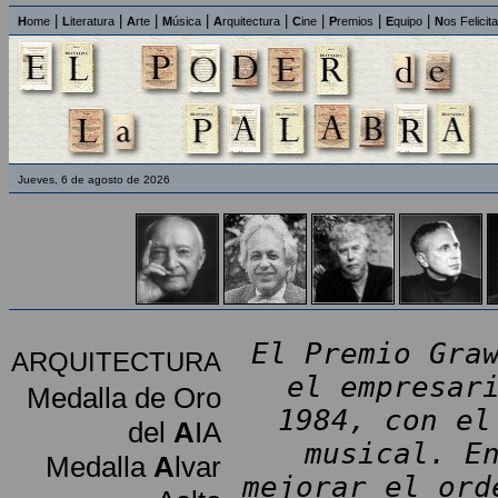
|
|
|
|
|
|
|
|
H
ome
L
iteratura
A
rte
M
úsica
A
rquitectura
C
ine
P
remios
E
quipo
N
os Felicit
Jueves, 6 de agosto de 2026
El Premio Gra
ARQUITECTURA
el empresar
Medalla de Oro
1984, con el
del
A
IA
musical. E
Medalla
A
lvar
mejorar el ord