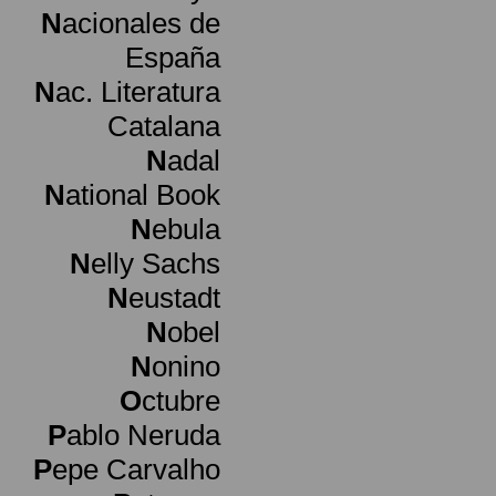
N
acionales de
España
N
ac. Literatura
Catalana
N
adal
N
ational Book
N
ebula
N
elly Sachs
N
eustadt
N
obel
N
onino
O
ctubre
P
ablo Neruda
P
epe Carvalho