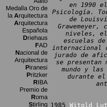
Aalto
en 1990 e
Medalla Oro de
Psicología. To
la
A
rquitectura
de Louisv
A
rquitectura
Grawemeyer, 
Española
niveles, e
D
riehaus
escuelas de
F
AD
internacional 
N
acional de
jurado de afi
Arquitectura
se presentan 
P
iranesi
mundo y las
P
ritzker
durante el
R
IBA
an
Premio de
R
oma
S
tirling
1985
Witold Lu