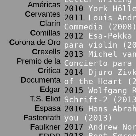
Américas
2010
York Höll
C
ervantes
2011
Louis And
C
larín
Commedia (2008
C
omillas
2012
Esa-Pekka
C
orona de Oro
para violín (2
C
rexells
2013
Michel va
Premio de la
Concierto para
C
rítica
2014
Djuro Ziv
D
ocumenta
of the Heart (
E
dgar
2015
Wolfgang 
T.S.
E
liot
Schrift-2 (201
E
spasa
2016
Hans Abra
F
astenrath
you (2013)
F
aulkner
2017
Andrew No