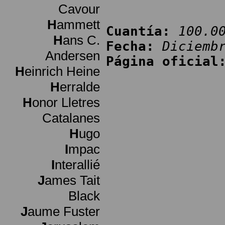
Cavour
H
ammett
Cuantía:
100.0
H
ans C.
Fecha:
Diciemb
Andersen
Página oficial
H
einrich Heine
H
erralde
H
onor Lletres
Catalanes
H
ugo
I
mpac
I
nterallié
J
ames Tait
Black
J
aume Fuster