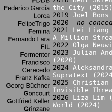
2018
Bent Søre
F
DDB
the City (2015
F
ederico García
2019
Joel Bons
Lorca
2020
-no conce
F
elipeTrigo
2021
Lei Liang
F
emina
A Million Stre
F
ernando Lara
2022
Olga Neuw
F
IL
2023
Julian An
F
ormentor
(2020)
F
rancisco
2024
Aleksandr
Cerecedo
Supratext (202
F
ranz Kafka
2025
Christian
G
eorg-Büchner
Invisible Thre
G
oncourt
2026
Liza Lim 
G
ottfried Keller
World (2024)
G
rinzane