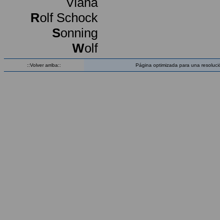
Viana
R
olf Schock
S
onning
W
olf
::Volver arriba::
Página optimizada para una resoluci