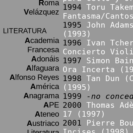
R
oma
1994
Toru Take
V
elázquez
Fantasma/Canto
1995
John Adam
LITERATURA
(1993)
A
cademia
1996
Ivan Tche
Francesa
Concierto Viol
A
donáis
1997
Simon Bai
A
lfaguara
Ora Incerta (1
A
lfonso Reyes
1998
Tan Dun (
A
mérica
(1995)
A
nagrama
1999
-no conce
A
PE
2000
Thomas Ad
A
teneo
17 (1997)
2001
Pierre Bo
A
ustriaco
Incises (1998)
Literatura