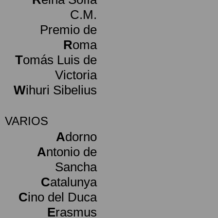
C.M.
Premio de
R
oma
T
omás Luis de
Victoria
W
ihuri Sibelius
VARIOS
A
dorno
A
ntonio de
Sancha
C
atalunya
C
ino del Duca
E
rasmus