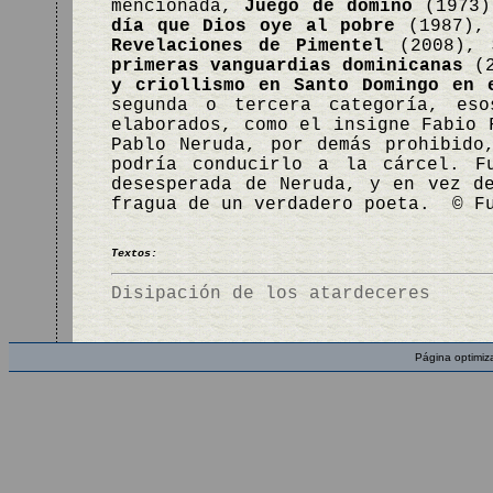
mencionada,
Juego de dominó
(1973
día que Dios oye al pobre
(1987)
Revelaciones de Pimentel
(2008),
primeras vanguardias dominicanas
(2
y criollismo en Santo Domingo en 
segunda o tercera categoría, eso
elaborados, como el insigne Fabio 
Pablo Neruda, por demás prohibido
podría conducirlo a la cárcel. F
desesperada de Neruda, y en vez d
fragua de un verdadero poeta. © Fu
Textos:
Disipación de los atardeceres
Página optimiz