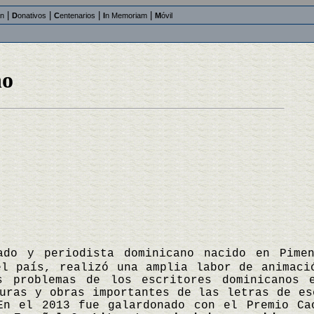
|
|
|
|
an
D
onativos
C
entenarios
I
n Memoriam
M
óvil
no
ado y periodista dominicano nacido en Pime
el país, realizó una amplia labor de animaci
os problemas de los escritores dominicanos
guras y obras importantes de las letras de e
En el 2013 fue galardonado con el Premio Ca