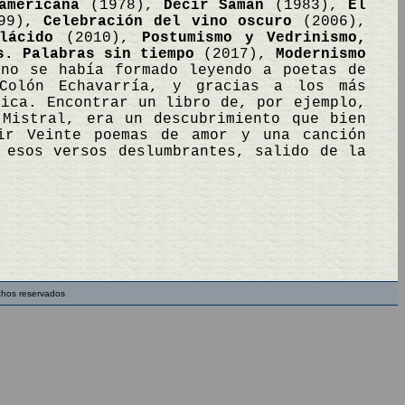
americana
(1978),
Decir Samán
(1983),
El
99),
Celebración del vino oscuro
(2006),
lácido
(2010),
Postumismo y Vedrinismo,
s. Palabras sin tiempo
(2017),
Modernismo
no se había formado leyendo a poetas de
 Colón Echavarría, y gracias a los más
tica. Encontrar un libro de, por ejemplo,
 Mistral, era un descubrimiento que bien
ir Veinte poemas de amor y una canción
 esos versos deslumbrantes, salido de la
chos reservados