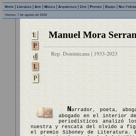
|
|
|
|
|
|
|
|
H
ome
L
iteratura
A
rte
M
úsica
A
rquitectura
C
ine
P
remios
E
quipo
N
os Felicit
Viernes, 7 de agosto de 2026
Manuel Mora Serra
Rep. Dominicana | 1933-2023
N
arrador, poeta, abog
abogado en el interior d
periodísticos analizó l
nuestra y rescata del olvido a fi
el premio Siboney de Literatura. 