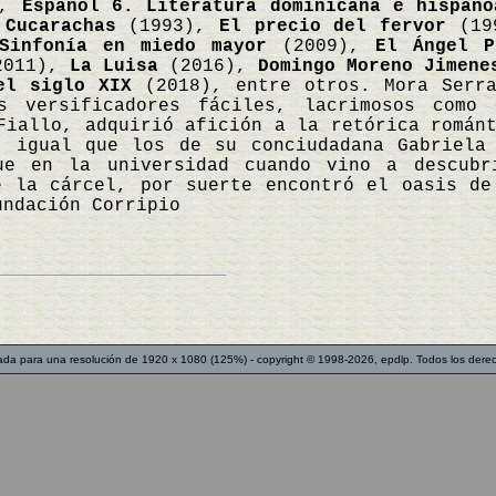
),
Español 6. Literatura dominicana e hispano
,
Cucarachas
(1993),
El precio del fervor
(19
Sinfonía en miedo mayor
(2009),
El Ángel P
011),
La Luisa
(2016),
Domingo Moreno Jimene
el siglo XIX
(2018), entre otros. Mora Serra
s versificadores fáciles, lacrimosos como
Fiallo, adquirió afición a la retórica román
, igual que los de su conciudadana Gabriela
ue en la universidad cuando vino a descubr
e la cárcel, por suerte encontró el oasis de
ndación Corripio
ada para una resolución de 1920 x 1080 (125%) - copyright © 1998-2026, epdlp. Todos los dere