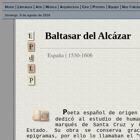
|
|
|
|
|
|
|
|
H
ome
L
iteratura
A
rte
M
úsica
A
rquitectura
C
ine
P
remios
E
quipo
N
os Felicit
Domingo, 9 de agosto de 2026
Baltasar del Alcázar
España | 1530-1606
P
oeta español de origen
dedicó al estudio de huma
marqués de Santa Cruz y 
Estado. Su obra se conserva gra
epigramas, por ello lo llamaban el "