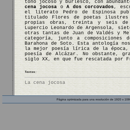
tono jocoso y burlesco, con abundan
cena jocosa
o
A dos corcovados
, esc
el literato Pedro de Espinosa pub
titulado Flores de poetas ilustres
propias obras, treinta y seis de
Lupercio Leonardo de Argensola, siet
otras tantas de Juan de Valdés y Me
categoría, junto a composiciones 
Barahona de Soto. Esta antología no
la mejor poesía lírica de la época,
poesía de Alcázar. No obstante, gr
siglo XX, en que fue rescatada por 
Textos:
La cena jocosa
Página optimizada para una resolución de 1920 x 108