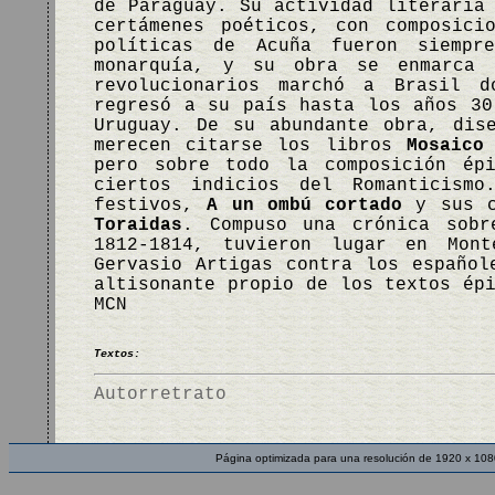
de Paraguay. Su actividad literaria
certámenes poéticos, con composici
políticas de Acuña fueron siempr
monarquía, y su obra se enmarca 
revolucionarios marchó a Brasil 
regresó a su país hasta los años 30
Uruguay. De su abundante obra, dis
merecen citarse los libros
Mosaico
pero sobre todo la composición ép
ciertos indicios del Romanticismo
festivos,
A un ombú cortado
y sus c
Toraidas
. Compuso una crónica sobr
1812-1814, tuvieron lugar en Mon
Gervasio Artigas contra los españo
altisonante propio de los textos ép
MCN
Textos:
Autorretrato
Página optimizada para una resolución de 1920 x 108