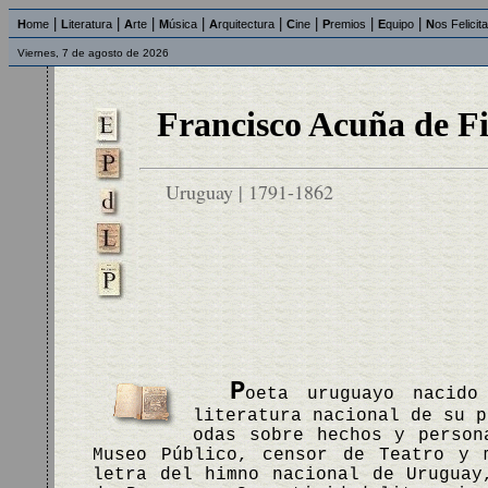
|
|
|
|
|
|
|
|
H
ome
L
iteratura
A
rte
M
úsica
A
rquitectura
C
ine
P
remios
E
quipo
N
os Felicit
Viernes, 7 de agosto de 2026
Francisco Acuña de F
Uruguay | 1791-1862
P
oeta uruguayo nacido
literatura nacional de su p
odas sobre hechos y person
Museo Público, censor de Teatro y 
letra del himno nacional de Uruguay