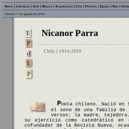
|
|
|
|
|
|
|
|
H
ome
L
iteratura
A
rte
M
úsica
A
rquitectura
C
ine
P
remios
E
quipo
N
os Felicit
Viernes, 7 de agosto de 2026
Nicanor Parra
Chile | 1914-2018
P
oeta chileno. Nació en 
el seno de una familia de 
versos; la madre, tejedora
su ejercicio como catedrático en 
cofundador de la Revista Nueva, oca