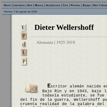
|
|
|
|
|
|
|
|
H
ome
L
iteratura
A
rte
M
úsica
A
rquitectura
C
ine
P
remios
E
quipo
N
os Felicit
Viernes, 7 de agosto de 2026
Dieter Wellershoff
Alemania | 1925-2018
E
scritor alemán nacido e
Bajo Rin y en 1943, bajo l
todavía estudiante, se fue 
del fin de la guerra, Wellershoff p
cruenta realidad de la palabra del