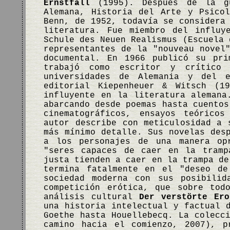
Ernstfall
(1995). Después de la gu
Alemana, Historia del Arte y Psico
Benn, de 1952, todavía se considera
literatura. Fue miembro del influy
Schule des Neuen Realismus (Escuela 
representantes de la "nouveau novel
documental. En 1966 publicó su pr
trabajó como escritor y crítico 
universidades de Alemania y del 
editorial Kiepenheuer & Witsch (1
influyente en la literatura alemana
abarcando desde poemas hasta cuentos
cinematográficos, ensayos teóricos
autor describe con meticulosidad a 
más mínimo detalle. Sus novelas des
a los personajes de una manera opr
"seres capaces de caer en la tramp
justa tienden a caer en la trampa de
termina fatalmente en el "deseo de
sociedad moderna con sus posibilid
competición erótica, que sobre tod
análisis cultural
Der verstörte Ero
una historia intelectual y factual 
Goethe hasta Houellebecq. La colecc
camino hacia el comienzo, 2007), p