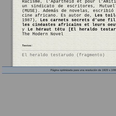
Racisme, l'Apartheid et pour l'Amit
un sindicato de escritores, Mutuel
(MUSE). Además de novelas, escribió
cine africano. Es autor de,
Les toil
1987),
Les carnets secrets d'une fil
les cinéastes africains et leurs oeu
y
Le héraut têtu [El heraldo testar
The Modern Novel
Textos:
El heraldo testarudo (fragmento)
Página optimizada para una resolución de 1920 x 108