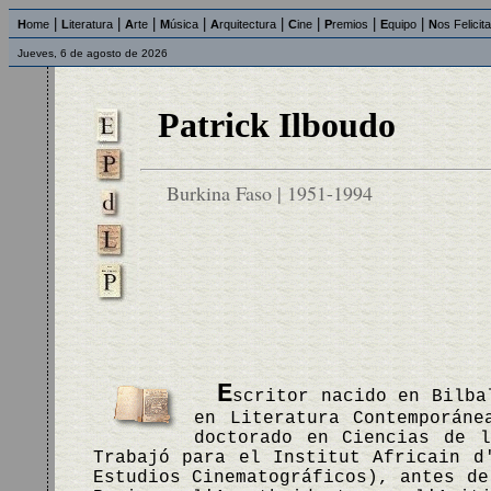
|
|
|
|
|
|
|
|
H
ome
L
iteratura
A
rte
M
úsica
A
rquitectura
C
ine
P
remios
E
quipo
N
os Felicit
Jueves, 6 de agosto de 2026
Patrick Ilboudo
Burkina Faso | 1951-1994
E
scritor nacido en Bilba
en Literatura Contemporáne
doctorado en Ciencias de l
Trabajó para el Institut Africain d
Estudios Cinematográficos), antes de