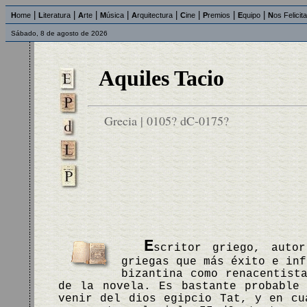
|
|
|
|
|
|
|
|
H
ome
L
iteratura
A
rte
M
úsica
A
rquitectura
C
ine
P
remios
E
quipo
N
os Felicit
Sábado, 8 de agosto de 2026
Aquiles Tacio
Grecia | 0105? dC-0175?
E
scritor griego, aut
griegas que más éxito e inf
bizantina como renacentist
de la novela. Es bastante probable
venir del dios egipcio Tat, y en cu