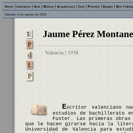
|
|
|
|
|
|
|
|
H
ome
L
iteratura
A
rte
M
úsica
A
rquitectura
C
ine
P
remios
E
quipo
N
os Felicit
Sábado, 8 de agosto de 2026
Jaume Pérez Montane
Valencia | 1938
E
scritor valenciano n
estudios de bachillerato e
Fuster. Las primeras obras
que le hacen girarse hacia la liter
Universidad de Valencia para estud