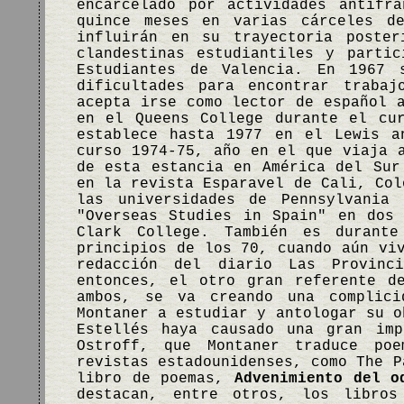
encarcelado por actividades antifr
quince meses en varias cárceles de
influirán en su trayectoria poster
clandestinas estudiantiles y parti
Estudiantes de Valencia. En 1967 
dificultades para encontrar trabaj
acepta irse como lector de español 
en el Queens College durante el cu
establece hasta 1977 en el Lewis a
curso 1974-75, año en el que viaja 
de esta estancia en América del Sur
en la revista Esparavel de Cali, Col
las universidades de Pennsylvania
"Overseas Studies in Spain" en dos
Clark College. También es durant
principios de los 70, cuando aún vi
redacción del diario Las Provinc
entonces, el otro gran referente d
ambos, se va creando una complici
Montaner a estudiar y antologar su o
Estellés haya causado una gran imp
Ostroff, que Montaner traduce po
revistas estadounidenses, como The P
libro de poemas,
Advenimiento del o
destacan, entre otros, los libro