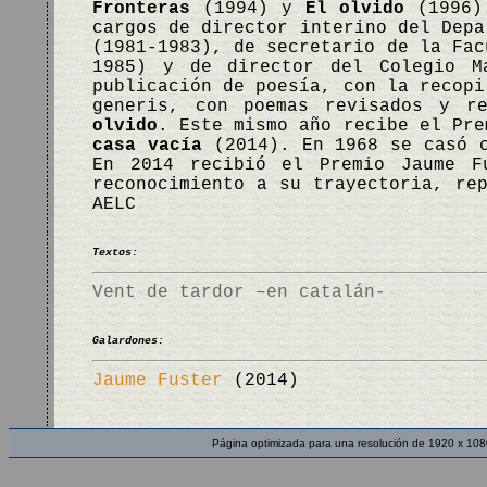
Fronteras
(1994) y
El olvido
(1996).
cargos de director interino del Depa
(1981-1983), de secretario de la Fac
1985) y de director del Colegio M
publicación de poesía, con la recop
generis, con poemas revisados y r
olvido
. Este mismo año recibe el Pr
casa vacía
(2014). En 1968 se casó c
En 2014 recibió el Premio Jaume F
reconocimiento a su trayectoria, re
AELC
Textos:
Vent de tardor –en catalán-
Galardones:
Jaume Fuster
(2014)
Página optimizada para una resolución de 1920 x 108