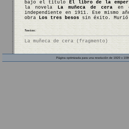
bajo el título
El libro de la emper
la novela
La muñeca de cera
en e
independiente en 1911. Ese mismo añ
obra
Los tres besos
sin éxito. Murió
Textos:
La muñeca de cera (fragmento)
Página optimizada para una resolución de 1920 x 108