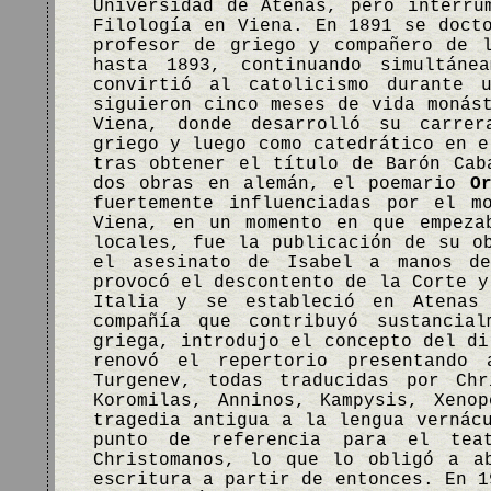
Universidad de Atenas, pero interru
Filología en Viena. En 1891 se doct
profesor de griego y compañero de 
hasta 1893, continuando simultán
convirtió al catolicismo durante 
siguieron cinco meses de vida monás
Viena, donde desarrolló su carrer
griego y luego como catedrático en e
tras obtener el título de Barón Cab
dos obras en alemán, el poemario
O
fuertemente influenciadas por el m
Viena, en un momento en que empeza
locales, fue la publicación de su 
el asesinato de Isabel a manos de
provocó el descontento de la Corte y
Italia y se estableció en Atenas
compañía que contribuyó sustancia
griega, introdujo el concepto del di
renovó el repertorio presentando 
Turgenev, todas traducidas por Chr
Koromilas, Anninos, Kampysis, Xeno
tragedia antigua a la lengua vernác
punto de referencia para el teat
Christomanos, lo que lo obligó a a
escritura a partir de entonces. En 