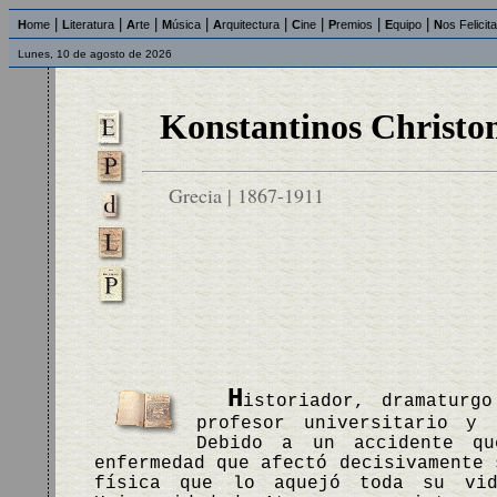
|
|
|
|
|
|
|
|
H
ome
L
iteratura
A
rte
M
úsica
A
rquitectura
C
ine
P
remios
E
quipo
N
os Felicit
Lunes, 10 de agosto de 2026
Konstantinos Christo
Grecia | 1867-1911
H
istoriador, dramaturg
profesor universitario y 
Debido a un accidente qu
enfermedad que afectó decisivamente 
física que lo aquejó toda su vi