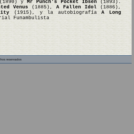
1890) y
Mr Punch's Pocket Ibsen
(1893).
nted Venus
(1885),
A Fallen Idol
(1886),
ity
(1915), y la autobiografía
A Long
rial Funambulista
chos reservados