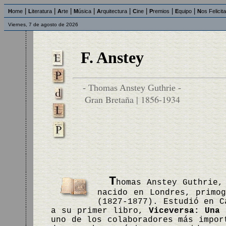
|
|
|
|
|
|
|
|
H
ome
L
iteratura
A
rte
M
úsica
A
rquitectura
C
ine
P
remios
E
quipo
N
os Felicit
Viernes, 7 de agosto de 2026
F. Anstey
- Thomas Anstey Guthrie -
Gran Bretaña | 1856-1934
T
homas Anstey Guthrie,
nacido en Londres, primo
(1827-1877). Estudió en C
a su primer libro,
Viceversa: Una 
uno de los colaboradores más impor