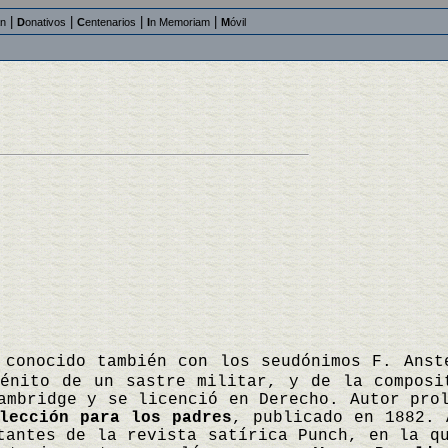
|
|
|
|
an
D
onativos
C
entenarios
I
n Memoriam
M
óvil
 conocido también con los seudónimos F. Anst
génito de un sastre militar, y de la composi
ambridge y se licenció en Derecho. Autor pro
lección para los padres
, publicado en 1882. 
tantes de la revista satírica Punch, en la q