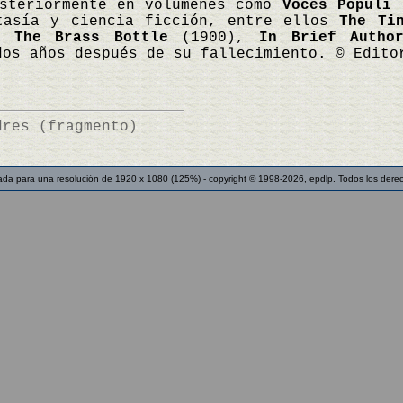
osteriormente en volúmenes como
Voces Populi
(
tasía y ciencia ficción, entre ellos
The Ti
),
The Brass Bottle
(1900),
In Brief Author
dos años después de su fallecimiento. © Edito
dres (fragmento)
ada para una resolución de 1920 x 1080 (125%) - copyright © 1998-2026, epdlp. Todos los dere