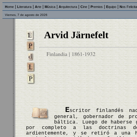
|
|
|
|
|
|
|
|
H
ome
L
iteratura
A
rte
M
úsica
A
rquitectura
C
ine
P
remios
E
quipo
N
os Felicit
Viernes, 7 de agosto de 2026
Arvid Järnefelt
Finlandia | 1861-1932
E
scritor finlandés n
general, gobernador de pr
báltica. Luego de haberse 
por completo a las doctrinas d
ardientemente, y se retiró a una 