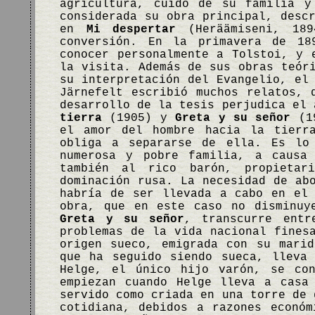
agricultura, cuidó de su familia 
considerada su obra principal, desc
en
Mi despertar
(Heräämiseni, 189
conversión. En la primavera de 18
conocer personalmente a Tolstoi, y 
la visita. Además de sus obras teór
su interpretación del Evangelio, el
Järnefelt escribió muchos relatos, 
desarrollo de la tesis perjudica el
tierra
(1905) y
Greta y su señor
(19
el amor del hombre hacia la tierr
obliga a separarse de ella. Es lo
numerosa y pobre familia, a causa
también al rico barón, propietar
dominación rusa. La necesidad de ab
habría de ser llevada a cabo en el
obra, que en este caso no disminu
Greta y su señor
, transcurre entr
problemas de la vida nacional fines
origen sueco, emigrada con su mari
que ha seguido siendo sueca, lleva
Helge, el único hijo varón, se con
empiezan cuando Helge lleva a casa
servido como criada en una torre de 
cotidiana, debidos a razones econó