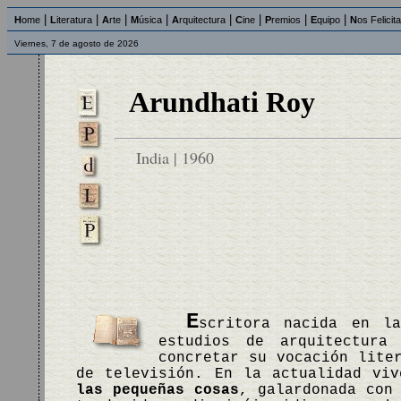
|
|
|
|
|
|
|
|
H
ome
L
iteratura
A
rte
M
úsica
A
rquitectura
C
ine
P
remios
E
quipo
N
os Felicit
Viernes, 7 de agosto de 2026
Arundhati Roy
India | 1960
E
scritora nacida en l
estudios de arquitectura
concretar su vocación lite
de televisión. En la actualidad vi
las pequeñas cosas
, galardonada con