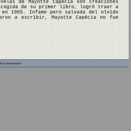
velas de Mayotte Capécia son creaciones
acogida de su primer libro, logró traer a
 en 1955. Infame pero salvada del olvido
aron a escribir, Mayotte Capécia no fue
chos reservados