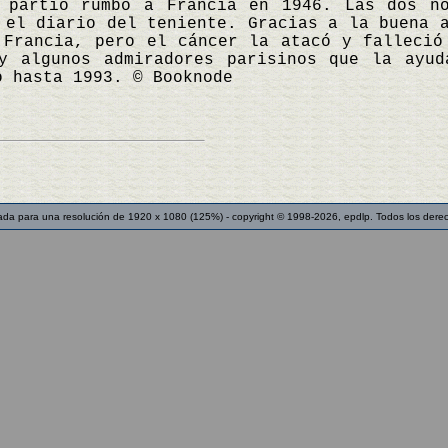
 partió rumbo a Francia en 1946. Las dos no
 el diario del teniente. Gracias a la buena 
 Francia, pero el cáncer la atacó y falleció
y algunos admiradores parisinos que la ayud
o hasta 1993. © Booknode
ada para una resolución de 1920 x 1080 (125%) - copyright © 1998-2026, epdlp. Todos los dere