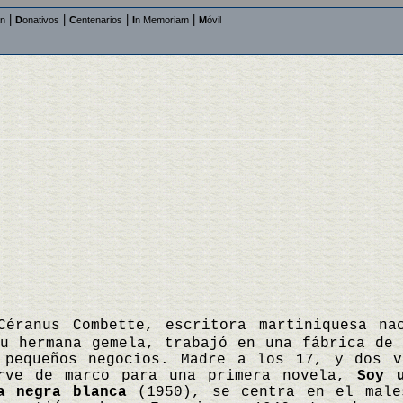
|
|
|
|
an
D
onativos
C
entenarios
I
n Memoriam
M
óvil
Céranus Combette, escritora martiniquesa na
u hermana gemela, trabajó en una fábrica de 
 pequeños negocios. Madre a los 17, y dos v
irve de marco para una primera novela,
Soy 
a negra blanca
(1950), se centra en el male