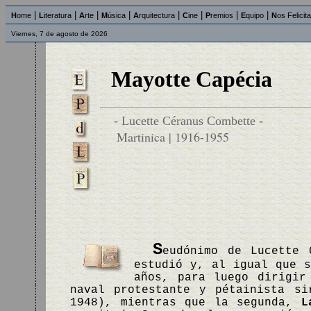
|
|
|
|
|
|
|
|
H
ome
L
iteratura
A
rte
M
úsica
A
rquitectura
C
ine
P
remios
E
quipo
N
os Felicit
Viernes, 7 de agosto de 2026
Mayotte Capécia
- Lucette Céranus Combette -
Martinica | 1916-1955
S
eudónimo de Lucette 
estudió y, al igual que s
años, para luego dirigir
naval protestante y pétainista s
1948), mientras que la segunda,
L