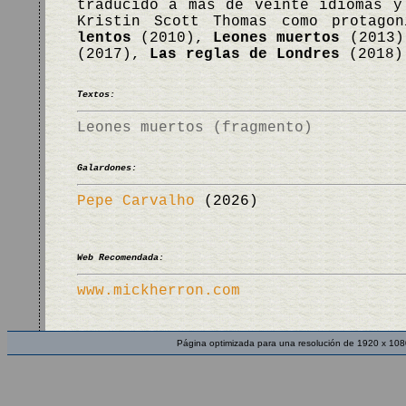
traducido a más de veinte idiomas y
Kristin Scott Thomas como protago
lentos
(2010),
Leones muertos
(2013
(2017),
Las reglas de Londres
(2018
Textos:
Leones muertos (fragmento)
Galardones:
Pepe Carvalho
(2026)
Web Recomendada:
www.mickherron.com
Página optimizada para una resolución de 1920 x 108