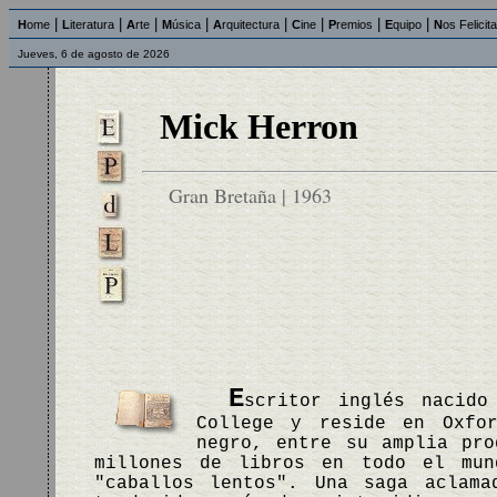
|
|
|
|
|
|
|
|
H
ome
L
iteratura
A
rte
M
úsica
A
rquitectura
C
ine
P
remios
E
quipo
N
os Felicit
Jueves, 6 de agosto de 2026
Mick Herron
Gran Bretaña | 1963
E
scritor inglés nacido
College y reside en Oxfo
negro, entre su amplia pro
millones de libros en todo el mu
"caballos lentos". Una saga aclam