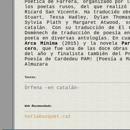
Poètica de Farrera, organizado por l
los poetas rusos, del que realizó
Ricard San Vicente. Ha traducido ob
Stuart, Tessa Hadley, Dylan Thoma
Sylvia Plath y Margaret Atwood, s
catalán. Con su traducción de El 
Domènech de traducción de poesía e
poeta en diversas antologías. En cu
Arca Mínima
(2015) y la novela
Pa
cero
, que fue una de las doce obras
del año y finalista también del Pr
Poesía de Cardedeu PAM! (Poesía a M
Almuzara
Textos:
Òrfena –en catalán-
Web Recomendada:
nuriabusquet.cat