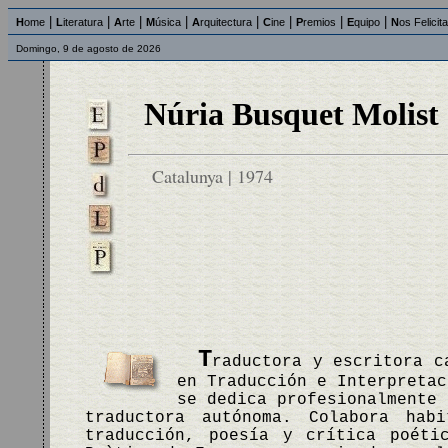
|
|
|
|
|
|
|
|
H
ome
L
iteratura
A
rte
M
úsica
A
rquitectura
C
ine
P
remios
E
quipo
N
os Felicit
Domingo, 9 de agosto de 2026
Núria Busquet Molist
Catalunya | 1974
T
raductora y escritora c
en Traducción e Interpretac
se dedica profesionalmente 
traductora autónoma. Colabora hab
traducción, poesía y crítica poéti