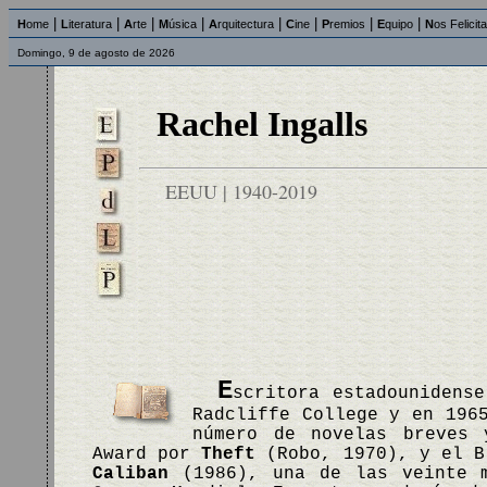
|
|
|
|
|
|
|
|
H
ome
L
iteratura
A
rte
M
úsica
A
rquitectura
C
ine
P
remios
E
quipo
N
os Felicit
Domingo, 9 de agosto de 2026
Rachel Ingalls
EEUU | 1940-2019
E
scritora estadounidens
Radcliffe College y en 196
número de novelas breves 
Award por
Theft
(Robo, 1970), y el B
Caliban
(1986), una de las veinte m