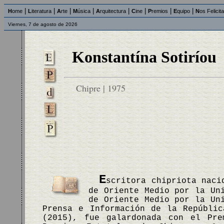
|
|
|
|
|
|
|
|
H
ome
L
iteratura
A
rte
M
úsica
A
rquitectura
C
ine
P
remios
E
quipo
N
os Felicit
Viernes, 7 de agosto de 2026
Konstantína Sotiríou
Chipre | 1975
E
scritora chipriota naci
de Oriente Medio por la Un
de Oriente Medio por la Un
Prensa e Información de la Repúbli
(2015), fue galardonada con el Pre