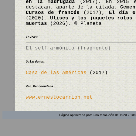
en la madrugada
(2017). En 2015 em
destacan, aparte de la citada,
Cemen
Cursos de francés
(2017),
El día e
(2020),
Ulises y los juguetes rotos
muertas
(2026). © Planeta
Textos:
El self armónico (fragmento)
Galardones:
Casa de las Américas
(2017)
Web Recomendada:
www.ernestocarrion.net
Página optimizada para una resolución de 1920 x 108