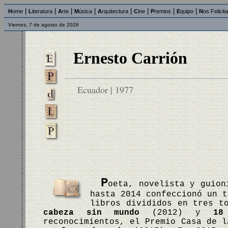
|
|
|
|
|
|
|
|
H
ome
L
iteratura
A
rte
M
úsica
A
rquitectura
C
ine
P
remios
E
quipo
N
os Felicit
Viernes, 7 de agosto de 2026
Ernesto Carrión
Ecuador | 1977
P
oeta, novelista y guion
hasta 2014 confeccionó un t
libros divididos en tres 
cabeza sin mundo
(2012) y
18
reconocimientos, el Premio Casa de 