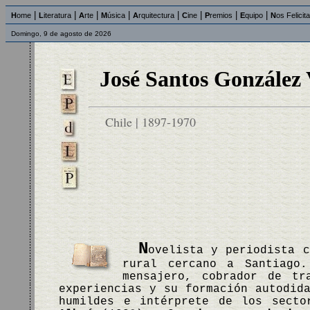
|
|
|
|
|
|
|
|
H
ome
L
iteratura
A
rte
M
úsica
A
rquitectura
C
ine
P
remios
E
quipo
N
os Felicit
Domingo, 9 de agosto de 2026
José Santos González 
Chile | 1897-1970
N
ovelista y periodista c
rural cercano a Santiago.
mensajero, cobrador de tr
experiencias y su formación autodid
humildes e intérprete de los sect