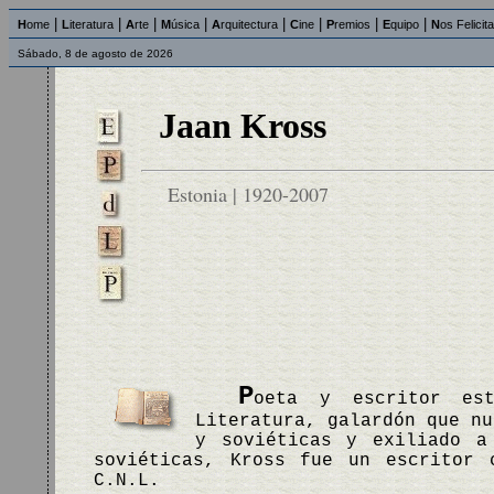
|
|
|
|
|
|
|
|
H
ome
L
iteratura
A
rte
M
úsica
A
rquitectura
C
ine
P
remios
E
quipo
N
os Felicit
Sábado, 8 de agosto de 2026
Jaan Kross
Estonia | 1920-2007
P
oeta y escritor es
Literatura, galardón que nu
y soviéticas y exiliado a
soviéticas, Kross fue un escritor
C.N.L.