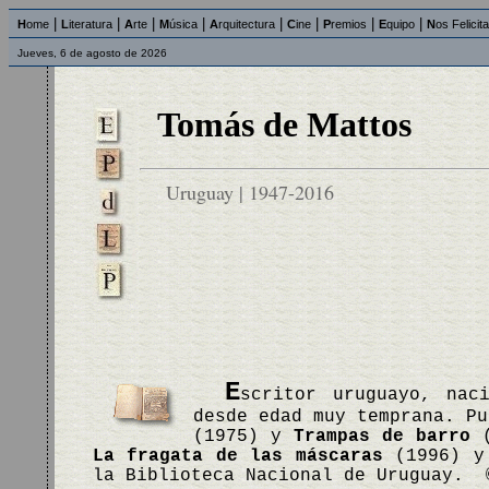
|
|
|
|
|
|
|
|
H
ome
L
iteratura
A
rte
M
úsica
A
rquitectura
C
ine
P
remios
E
quipo
N
os Felicit
Jueves, 6 de agosto de 2026
Tomás de Mattos
Uruguay | 1947-2016
E
scritor uruguayo, nac
desde edad muy temprana. P
(1975) y
Trampas de barro
(
La fragata de las máscaras
(1996) 
la Biblioteca Nacional de Uruguay. 