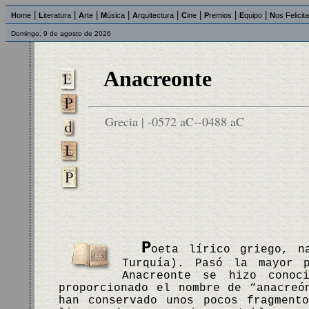
|
|
|
|
|
|
|
|
H
ome
L
iteratura
A
rte
M
úsica
A
rquitectura
C
ine
P
remios
E
quipo
N
os Felicit
Domingo, 9 de agosto de 2026
Anacreonte
Grecia | -0572 aC--0488 aC
P
oeta lírico griego, n
Turquía). Pasó la mayor 
Anacreonte se hizo conoc
proporcionado el nombre de “anacreó
han conservado unos pocos fragment