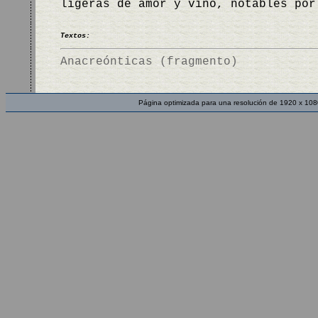
ligeras de amor y vino, notables po
Textos:
Anacreónticas (fragmento)
Página optimizada para una resolución de 1920 x 108