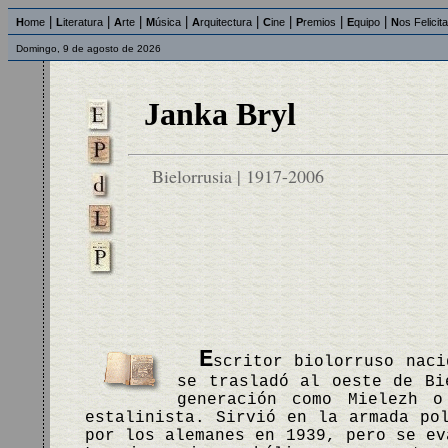
|
|
|
|
|
|
|
|
H
ome
L
iteratura
A
rte
M
úsica
A
rquitectura
C
ine
P
remios
E
quipo
N
os Felicit
Domingo, 9 de agosto de 2026
Janka Bryl
Bielorrusia | 1917-2006
E
scritor biolorruso naci
se trasladó al oeste de Bi
generación como Mielezh 
estalinista. Sirvió en la armada po
por los alemanes en 1939, pero se ev