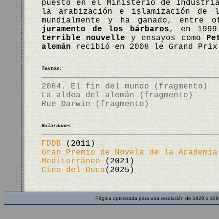
puesto en el Ministerio de Industri
la arabización e islamización de l
mundialmente y ha ganado, entre 
juramento de los bárbaros
, en 1999
terrible nouvelle
y ensayos como
Pe
alemán
recibió en 2008 le Grand Prix
Textos:
2084. El fin del mundo (fragmento)
La aldea del alemán (fragmento)
Rue Darwin (fragmento)
Galardones:
FDDB
(2011)
Gran Premio de Novela de la Academia
Mediterráneo
(2021)
Cino del Duca
(2025)
Página optimizada para una resolución de 1920 x 108