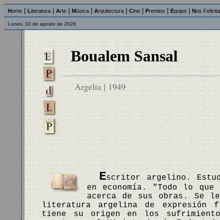
|
|
|
|
|
|
|
|
H
ome
L
iteratura
A
rte
M
úsica
A
rquitectura
C
ine
P
remios
E
quipo
N
os Felicit
Lunes, 10 de agosto de 2026
Boualem Sansal
Argelia | 1949
E
scritor argelino. Estu
en economía. "Todo lo que 
acerca de sus obras. Se le
literatura argelina de expresión f
tiene su origen en los sufrimient