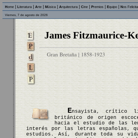
|
|
|
|
|
|
|
|
H
ome
L
iteratura
A
rte
M
úsica
A
rquitectura
C
ine
P
remios
E
quipo
N
os Felicit
Viernes, 7 de agosto de 2026
James Fitzmaurice-Ke
Gran Bretaña | 1858-1923
E
nsayista, crítico l
británico de origen escoc
hacia el estudio de las le
interés por las letras españolas, q
estudios. Así, durante toda su vid